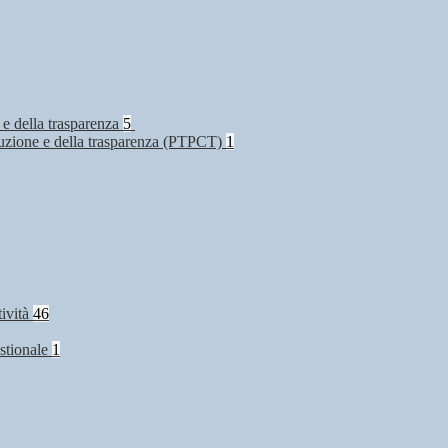
 e della trasparenza
5
rruzione e della trasparenza (PTPCT)
1
tività
46
stionale
1