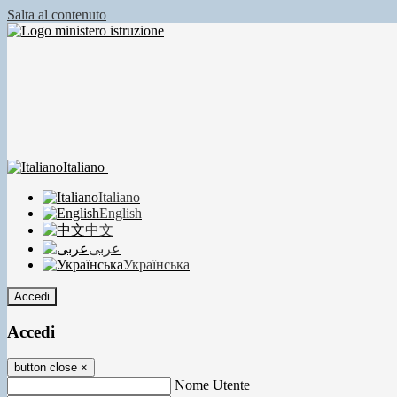
Salta al contenuto
Italiano
Italiano
English
中文
عربى
Українська
Accedi
Accedi
button close
×
Nome Utente