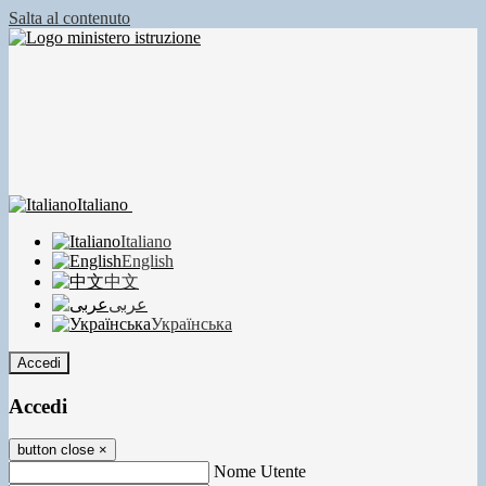
Salta al contenuto
Italiano
Italiano
English
中文
عربى
Українська
Accedi
Accedi
button close
×
Nome Utente