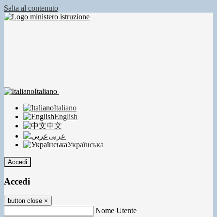
Salta al contenuto
Italiano
Italiano
English
中文
عربى
Українська
Accedi
Accedi
button close
×
Nome Utente