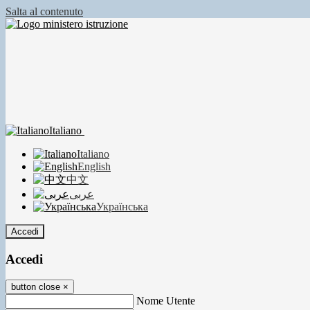
Salta al contenuto
Italiano
Italiano
English
中文
عربى
Українська
Accedi
Accedi
button close
×
Nome Utente