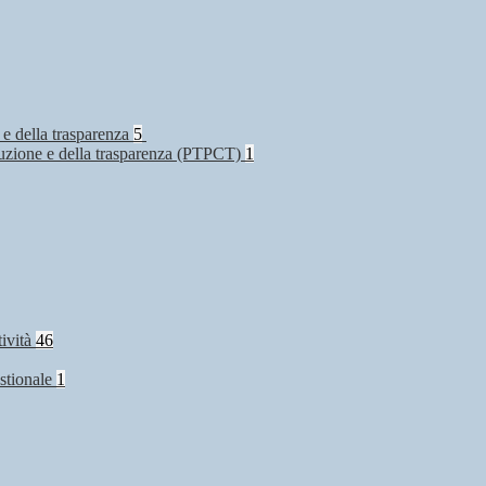
 e della trasparenza
5
rruzione e della trasparenza (PTPCT)
1
tività
46
stionale
1