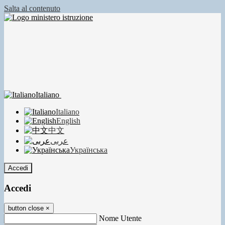
Salta al contenuto
Italiano
Italiano
English
中文
عربى
Українська
Accedi
Accedi
button close
×
Nome Utente