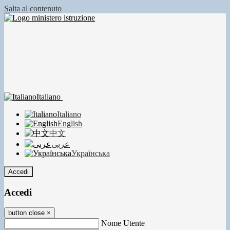
Salta al contenuto
Italiano
Italiano
English
中文
عربى
Українська
Accedi
Accedi
button close
×
Nome Utente