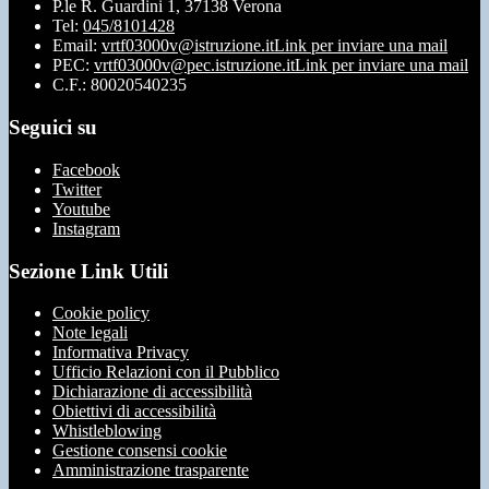
P.le R. Guardini 1, 37138 Verona
Tel:
045/8101428
Email:
vrtf03000v@istruzione.it
Link per inviare una mail
PEC:
vrtf03000v@pec.istruzione.it
Link per inviare una mail
C.F.: 80020540235
Seguici su
Facebook
Twitter
Youtube
Instagram
Sezione Link Utili
Cookie policy
Note legali
Informativa Privacy
Ufficio Relazioni con il Pubblico
Dichiarazione di accessibilità
Obiettivi di accessibilità
Whistleblowing
Gestione consensi cookie
Amministrazione trasparente