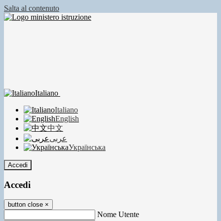
Salta al contenuto
Italiano
Italiano
English
中文
عربى
Українська
Accedi
Accedi
button close
×
Nome Utente