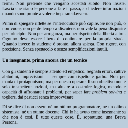
ferma. Non pretende che vengano accettati subito. Non insiste.
Lascia che siano le persone a fare il passo, a chiedere informazioni
quando sono pronte a volerle imparare davvero.
Prima di spiegare riflette se l’interlocutore può capire. Se non può, o
non vuole, non perde tempo a discutere: non vale la pena disquisire
per principio. Non per arroganza, ma per rispetto della libertà altrui.
Ognuno deve essere libero di continuare per la propria strada.
Quando invece lo studente è pronto, allora spiega. Con rigore, con
precisione. Senza spettacolo e senza semplificazioni inutili.
Un insegnante, prima ancora che un tecnico
Con gli studenti è sempre attento ed empatico. Segnala errori, cattive
abitudini, imprecisioni — sempre con rispetto e garbo. Non per
mania di protagonismo, ma per onesto operare. Il suo obiettivo non è
solo trasmettere nozioni, ma aiutare a costruire logica, metodo e
capacità di affrontare i problemi, per saper fare
problem solving
e
togliersi dai pasticci senza improvvisare.
Di sé dice di non essere né un ottimo programmatore, né un ottimo
sistemista, né un ottimo docente. Chi lo ha avuto come insegnante sa
che non è così. È tutte queste cose. È, soprattutto, una Brava
Persona.