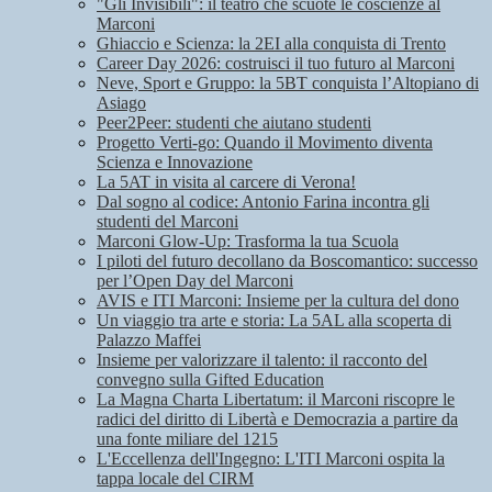
"Gli Invisibili": il teatro che scuote le coscienze al
Marconi
Ghiaccio e Scienza: la 2EI alla conquista di Trento
Career Day 2026: costruisci il tuo futuro al Marconi
Neve, Sport e Gruppo: la 5BT conquista l’Altopiano di
Asiago
Peer2Peer: studenti che aiutano studenti
Progetto Verti-go: Quando il Movimento diventa
Scienza e Innovazione
La 5AT in visita al carcere di Verona!
Dal sogno al codice: Antonio Farina incontra gli
studenti del Marconi
Marconi Glow-Up: Trasforma la tua Scuola
I piloti del futuro decollano da Boscomantico: successo
per l’Open Day del Marconi
AVIS e ITI Marconi: Insieme per la cultura del dono
Un viaggio tra arte e storia: La 5AL alla scoperta di
Palazzo Maffei
Insieme per valorizzare il talento: il racconto del
convegno sulla Gifted Education
La Magna Charta Libertatum: il Marconi riscopre le
radici del diritto di Libertà e Democrazia a partire da
una fonte miliare del 1215
L'Eccellenza dell'Ingegno: L'ITI Marconi ospita la
tappa locale del CIRM