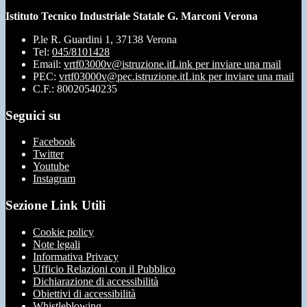
Istituto Tecnico Industriale Statale G. Marconi Verona
P.le R. Guardini 1, 37138 Verona
Tel:
045/8101428
Email:
vrtf03000v@istruzione.it
Link per inviare una mail
PEC:
vrtf03000v@pec.istruzione.it
Link per inviare una mail
C.F.: 80020540235
Seguici su
Facebook
Twitter
Youtube
Instagram
Sezione Link Utili
Cookie policy
Note legali
Informativa Privacy
Ufficio Relazioni con il Pubblico
Dichiarazione di accessibilità
Obiettivi di accessibilità
Whistleblowing