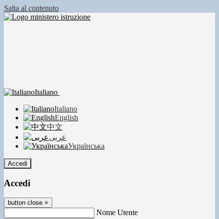
Salta al contenuto
Italiano
Italiano
English
中文
عربى
Українська
Accedi
Accedi
button close
×
Nome Utente