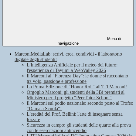
Menu di
navigazione
MarconiMediaLab: scrivi, crea, condividi - il laboratorio
digitale degli studenti!
L'Intelligenza Artificiale per il meteo del futuro:
l'esperienza di Tayumi a WebValley 2026
Il Marconi al "Fiorenza Day": le donne si raccontano
tra volo, passione e professione
La Prima Edizione di "Honor Roll" all’ITI Marconi!
Orgoglio Marconi: gli studenti della 3Bi premiati al
Ministero per il progetto "PeerTutor School"
Il Marconi sul podio nazionale: secondo posto al Trofeo
"Dama a Scuola"!
L'eredità del Prof. Bellini: l'arte di insegnare senza
forzare
Sicurezza in campo: gli studenti delle quarte alla prova
con le esercitazioni antincendio
L'ITI Marconi brilla al DG Innovation Contest 2026: la