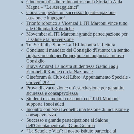
Cineforum d'Istituto: Incontro con la Storia in Aula
Magna – "Le Assaggiatrici"
Corsa campestre: un successo di partecipazione,
passione e impegno!
Trionfo robotico a Vicenza! L'ITI Marconi vince tutto
alle Olimpiadi Robotiche
Movember all'ITI Marconi: grande partecipazione per
la salute e la prevenzione
Tra Scaffali e Storie: La 1EI Incontra la Lettura
Concluso il mandato del Consiglio d'Istituto: un sentito
ringraziamento per l'impegno e un augurio al nuovo
Consiglio
Brava Ambra! La nostra studentessa Gadioli agli
Europei di Karate con la Nazionale
Cineforum & Club del Libro: Appuntamento Speciale -
Giovedì 20/11!
Prova di evacuazione: un’esercitazione per garantire
sicurezza e consapevolezza
Studenti e campioni crescono: così l’ITI Marconi
supporta i suoi atleti
Incontro con Niki Leonetti: una lezione di inclusione e
consapevolezza
Successo e grande partecipazione al Salone
dell'Orientamento alla Gran Guardia
"La Scuola è Vita": il nostro istituto partecipa al