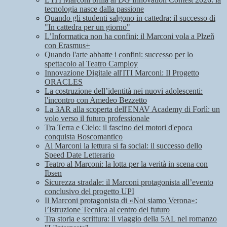
tecnologia nasce dalla passione
Quando gli studenti salgono in cattedra: il successo di
"In cattedra per un giorno"
L’Informatica non ha confini: il Marconi vola a Plzeň
con Erasmus+
Quando l'arte abbatte i confini: successo per lo
spettacolo al Teatro Camploy
Innovazione Digitale all'ITI Marconi: Il Progetto
ORACLES
La costruzione dell’identità nei nuovi adolescenti:
l'incontro con Amedeo Bezzetto
La 3AR alla scoperta dell'ENAV Academy di Forlì: un
volo verso il futuro professionale
Tra Terra e Cielo: il fascino dei motori d'epoca
conquista Boscomantico
Al Marconi la lettura si fa social: il successo dello
Speed Date Letterario
Teatro al Marconi: la lotta per la verità in scena con
Ibsen
Sicurezza stradale: il Marconi protagonista all’evento
conclusivo del progetto UPI
Il Marconi protagonista di «Noi siamo Verona»:
l’Istruzione Tecnica al centro del futuro
Tra storia e scrittura: il viaggio della 5AL nel romanzo