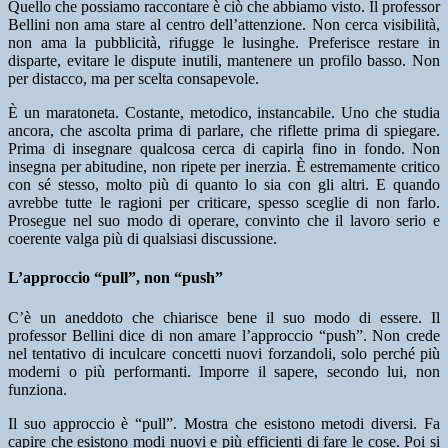
Quello che possiamo raccontare è ciò che abbiamo visto. Il professor
Bellini non ama stare al centro dell’attenzione. Non cerca visibilità,
non ama la pubblicità, rifugge le lusinghe. Preferisce restare in
disparte, evitare le dispute inutili, mantenere un profilo basso. Non
per distacco, ma per scelta consapevole.
È un maratoneta. Costante, metodico, instancabile. Uno che studia
ancora, che ascolta prima di parlare, che riflette prima di spiegare.
Prima di insegnare qualcosa cerca di capirla fino in fondo. Non
insegna per abitudine, non ripete per inerzia. È estremamente critico
con sé stesso, molto più di quanto lo sia con gli altri. E quando
avrebbe tutte le ragioni per criticare, spesso sceglie di non farlo.
Prosegue nel suo modo di operare, convinto che il lavoro serio e
coerente valga più di qualsiasi discussione.
L’approccio “pull”, non “push”
C’è un aneddoto che chiarisce bene il suo modo di essere. Il
professor Bellini dice di non amare l’approccio “push”. Non crede
nel tentativo di inculcare concetti nuovi forzandoli, solo perché più
moderni o più performanti. Imporre il sapere, secondo lui, non
funziona.
Il suo approccio è “pull”. Mostra che esistono metodi diversi. Fa
capire che esistono modi nuovi e più efficienti di fare le cose. Poi si