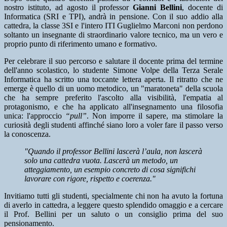
nostro istituto, ad agosto il professor
Gianni Bellini
, docente di
Informatica (SRI e TPI), andrà in pensione. Con il suo addio alla
cattedra, la classe 3SI e l'intero ITI Guglielmo Marconi non perdono
soltanto un insegnante di straordinario valore tecnico, ma un vero e
proprio punto di riferimento umano e formativo.
Per celebrare il suo percorso e salutare il docente prima del termine
dell'anno scolastico, lo studente Simone Volpe della Terza Serale
Informatica ha scritto una toccante lettera aperta. Il ritratto che ne
emerge è quello di un uomo metodico, un "maratoneta" della scuola
che ha sempre preferito l'ascolto alla visibilità, l'empatia al
protagonismo, e che ha applicato all'insegnamento una filosofia
unica: l'approccio
“pull”
. Non imporre il sapere, ma stimolare la
curiosità degli studenti affinché siano loro a voler fare il passo verso
la conoscenza.
"Quando il professor Bellini lascerà l’aula, non lascerà
solo una cattedra vuota. Lascerà un metodo, un
atteggiamento, un esempio concreto di cosa significhi
lavorare con rigore, rispetto e coerenza."
Invitiamo tutti gli studenti, specialmente chi non ha avuto la fortuna
di averlo in cattedra, a leggere questo splendido omaggio e a cercare
il Prof. Bellini per un saluto o un consiglio prima del suo
pensionamento.