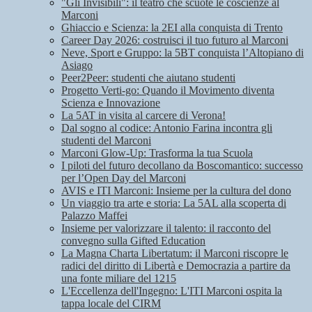
"Gli Invisibili": il teatro che scuote le coscienze al
Marconi
Ghiaccio e Scienza: la 2EI alla conquista di Trento
Career Day 2026: costruisci il tuo futuro al Marconi
Neve, Sport e Gruppo: la 5BT conquista l’Altopiano di
Asiago
Peer2Peer: studenti che aiutano studenti
Progetto Verti-go: Quando il Movimento diventa
Scienza e Innovazione
La 5AT in visita al carcere di Verona!
Dal sogno al codice: Antonio Farina incontra gli
studenti del Marconi
Marconi Glow-Up: Trasforma la tua Scuola
I piloti del futuro decollano da Boscomantico: successo
per l’Open Day del Marconi
AVIS e ITI Marconi: Insieme per la cultura del dono
Un viaggio tra arte e storia: La 5AL alla scoperta di
Palazzo Maffei
Insieme per valorizzare il talento: il racconto del
convegno sulla Gifted Education
La Magna Charta Libertatum: il Marconi riscopre le
radici del diritto di Libertà e Democrazia a partire da
una fonte miliare del 1215
L'Eccellenza dell'Ingegno: L'ITI Marconi ospita la
tappa locale del CIRM