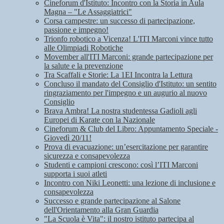
Cineforum d'Istituto: Incontro con la Storia in Aula
Magna – "Le Assaggiatrici"
Corsa campestre: un successo di partecipazione,
passione e impegno!
Trionfo robotico a Vicenza! L'ITI Marconi vince tutto
alle Olimpiadi Robotiche
Movember all'ITI Marconi: grande partecipazione per
la salute e la prevenzione
Tra Scaffali e Storie: La 1EI Incontra la Lettura
Concluso il mandato del Consiglio d'Istituto: un sentito
ringraziamento per l'impegno e un augurio al nuovo
Consiglio
Brava Ambra! La nostra studentessa Gadioli agli
Europei di Karate con la Nazionale
Cineforum & Club del Libro: Appuntamento Speciale -
Giovedì 20/11!
Prova di evacuazione: un’esercitazione per garantire
sicurezza e consapevolezza
Studenti e campioni crescono: così l’ITI Marconi
supporta i suoi atleti
Incontro con Niki Leonetti: una lezione di inclusione e
consapevolezza
Successo e grande partecipazione al Salone
dell'Orientamento alla Gran Guardia
"La Scuola è Vita": il nostro istituto partecipa al