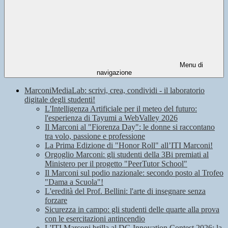
Menu di
navigazione
MarconiMediaLab: scrivi, crea, condividi - il laboratorio
digitale degli studenti!
L'Intelligenza Artificiale per il meteo del futuro:
l'esperienza di Tayumi a WebValley 2026
Il Marconi al "Fiorenza Day": le donne si raccontano
tra volo, passione e professione
La Prima Edizione di "Honor Roll" all’ITI Marconi!
Orgoglio Marconi: gli studenti della 3Bi premiati al
Ministero per il progetto "PeerTutor School"
Il Marconi sul podio nazionale: secondo posto al Trofeo
"Dama a Scuola"!
L'eredità del Prof. Bellini: l'arte di insegnare senza
forzare
Sicurezza in campo: gli studenti delle quarte alla prova
con le esercitazioni antincendio
L'ITI Marconi brilla al DG Innovation Contest 2026: la