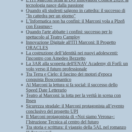
tecnologia nasce dalla passione
Quando gli studenti salgono in cattedra: il successo di
"In cattedra per un giorno"
L’Informatica non ha confini: il Marconi vola a Plzeň
con Erasmus+
Quando l'arte abbatte i confini: successo per lo
spettacolo al Teatro Camploy
Innovazione Digitale all'ITI Marconi: Il Progetto
ORACLES
La costruzione dell’identità nei nuovi adolescenti:
l'incontro con Amedeo Bezzetto
La 3AR alla scoperta dell'ENAV Academy di Forlì: un
volo verso il futuro professionale
Tra Terra e Cielo: il fascino dei motori d'epoca
conquista Boscomantico
Al Marconi la lettura si fa social: il successo dello
Speed Date Letterario
Teatro al Marconi: la lotta per la verità in scena con
Ibsen
Sicurezza stradale: il Marconi protagonista all’evento
conclusivo del progetto UPI
Il Marconi protagonista di «Noi siamo Verona»:
l’Istruzione Tecnica al centro del futuro
Tra storia e scrittura: il viaggio della 5AL nel romanzo