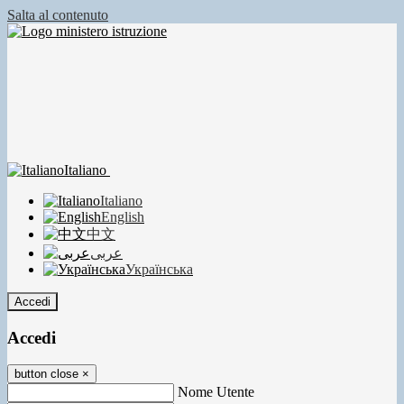
Salta al contenuto
Italiano
Italiano
English
中文
عربى
Українська
Accedi
Accedi
button close
×
Nome Utente