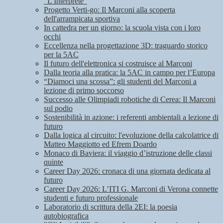
"L'Interprete"
Progetto Verti-go: Il Marconi alla scoperta
dell'arrampicata sportiva
In cattedra per un giorno: la scuola vista con i loro
occhi
Eccellenza nella progettazione 3D: traguardo storico
per la 5AC
Il futuro dell'elettronica si costruisce al Marconi
Dalla teoria alla pratica: la 5AC in campo per l’Europa
“Diamoci una scossa”: gli studenti del Marconi a
lezione di primo soccorso
Successo alle Olimpiadi robotiche di Cerea: Il Marconi
sul podio
Sostenibilità in azione: i referenti ambientali a lezione di
futuro
Dalla logica al circuito: l'evoluzione della calcolatrice di
Matteo Maggiotto ed Efrem Doardo
Monaco di Baviera: il viaggio d’istruzione delle classi
quinte
Career Day 2026: cronaca di una giornata dedicata al
futuro
Career Day 2026: L’ITI G. Marconi di Verona connette
studenti e futuro professionale
Laboratorio di scrittura della 2EI: la poesia
autobiografica