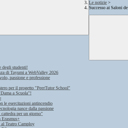
Le notizie
>
Successo ai Saloni del
e degli studenti!
rienza di Tayumi a WebValley 2026
volo, passione e professione
stero per il progetto "PeerTutor School"
 "Dama a Scuola"!
e
on le esercitazioni antincendio
ecnologia nasce dalla passione
n cattedra per un giorno"
on Erasmus+
lo al Teatro Camploy