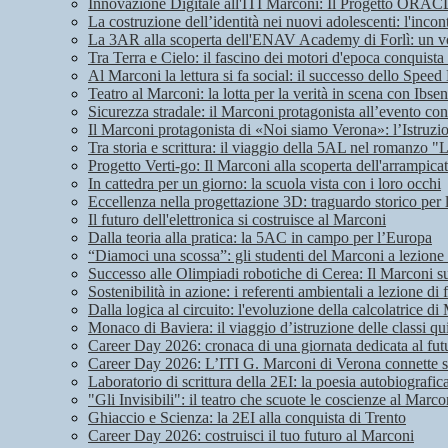
Innovazione Digitale all'ITI Marconi: Il Progetto ORA
La costruzione dell’identità nei nuovi adolescenti: l'in
La 3AR alla scoperta dell'ENAV Academy di Forlì: un vol
Tra Terra e Cielo: il fascino dei motori d'epoca conquis
Al Marconi la lettura si fa social: il successo dello Speed
Teatro al Marconi: la lotta per la verità in scena con Ibsen
Sicurezza stradale: il Marconi protagonista all’evento co
Il Marconi protagonista di «Noi siamo Verona»: l’Istruzio
Tra storia e scrittura: il viaggio della 5AL nel romanzo "L
Progetto Verti-go: Il Marconi alla scoperta dell'arrampicat
In cattedra per un giorno: la scuola vista con i loro occhi
Eccellenza nella progettazione 3D: traguardo storico per
Il futuro dell'elettronica si costruisce al Marconi
Dalla teoria alla pratica: la 5AC in campo per l’Europa
“Diamoci una scossa”: gli studenti del Marconi a lezione
Successo alle Olimpiadi robotiche di Cerea: Il Marconi s
Sostenibilità in azione: i referenti ambientali a lezione di 
Dalla logica al circuito: l'evoluzione della calcolatrice
Monaco di Baviera: il viaggio d’istruzione delle classi qu
Career Day 2026: cronaca di una giornata dedicata al fut
Career Day 2026: L’ITI G. Marconi di Verona connette st
Laboratorio di scrittura della 2EI: la poesia autobiografic
"Gli Invisibili": il teatro che scuote le coscienze al Marco
Ghiaccio e Scienza: la 2EI alla conquista di Trento
Career Day 2026: costruisci il tuo futuro al Marconi