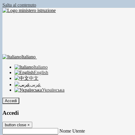
Salta al contenuto
Italiano
Italiano
English
中文
عربى
Українська
Accedi
Accedi
button close
×
Nome Utente