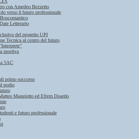
CLES
contro con Amedeo Bezzetto
o verso il futuro professionale
ta Boscomantico
 Date Letterario
nclusivo del progetto UPI
ne Tecnica al centro del futuro
'Interprete"
a sportiva
 la 5AC
 di primo soccorso
ul podio
futuro
 di Matteo Maggiotto ed Efrem Doardo
inte
uro
udenti e futuro professionale
a
ni