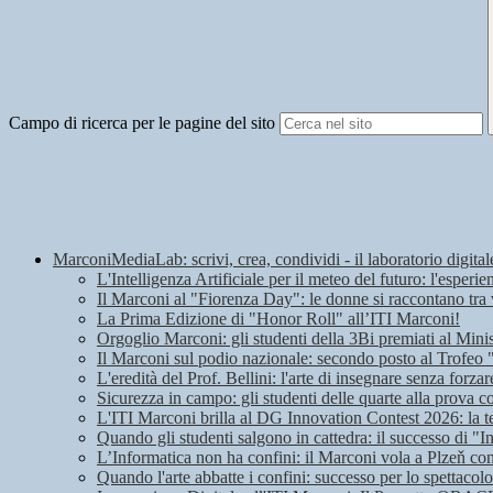
Campo di ricerca per le pagine del sito
MarconiMediaLab: scrivi, crea, condividi - il laboratorio digital
L'Intelligenza Artificiale per il meteo del futuro: l'espe
Il Marconi al "Fiorenza Day": le donne si raccontano tra 
La Prima Edizione di "Honor Roll" all’ITI Marconi!
Orgoglio Marconi: gli studenti della 3Bi premiati al Mini
Il Marconi sul podio nazionale: secondo posto al Trofeo
L'eredità del Prof. Bellini: l'arte di insegnare senza forzar
Sicurezza in campo: gli studenti delle quarte alla prova c
L'ITI Marconi brilla al DG Innovation Contest 2026: la t
Quando gli studenti salgono in cattedra: il successo di "I
L’Informatica non ha confini: il Marconi vola a Plzeň c
Quando l'arte abbatte i confini: successo per lo spettaco