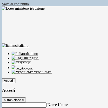
Salta al contenuto
Italiano
Italiano
English
中文
عربى
Українська
Accedi
Accedi
button close
×
Nome Utente