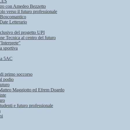
CLES
contro con Amedeo Bezzetto
o verso il futuro professionale
ta Boscomantico
 Date Letterario
nclusivo del progetto UPI
ne Tecnica al centro del futuro
'Interprete"
a sportiva
 la 5AC
 di primo soccorso
ul podio
futuro
 di Matteo Maggiotto ed Efrem Doardo
inte
uro
udenti e futuro professionale
a
ni