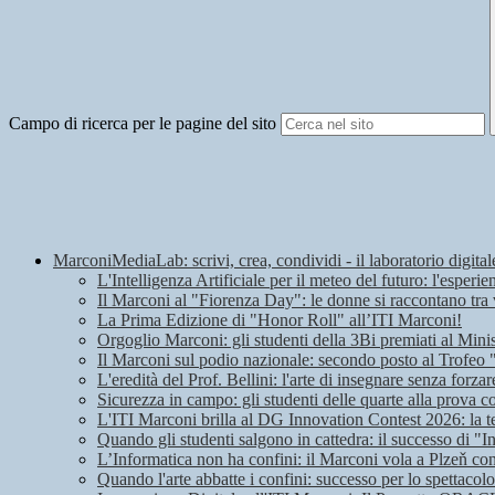
Campo di ricerca per le pagine del sito
MarconiMediaLab: scrivi, crea, condividi - il laboratorio digital
L'Intelligenza Artificiale per il meteo del futuro: l'espe
Il Marconi al "Fiorenza Day": le donne si raccontano tra 
La Prima Edizione di "Honor Roll" all’ITI Marconi!
Orgoglio Marconi: gli studenti della 3Bi premiati al Mini
Il Marconi sul podio nazionale: secondo posto al Trofeo
L'eredità del Prof. Bellini: l'arte di insegnare senza forzar
Sicurezza in campo: gli studenti delle quarte alla prova c
L'ITI Marconi brilla al DG Innovation Contest 2026: la t
Quando gli studenti salgono in cattedra: il successo di "I
L’Informatica non ha confini: il Marconi vola a Plzeň c
Quando l'arte abbatte i confini: successo per lo spettaco