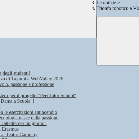
Le notizie
>
Trionfo robotico a Vi
e degli studenti!
rienza di Tayumi a WebValley 2026
volo, passione e professione
stero per il progetto "PeerTutor School"
 "Dama a Scuola"!
e
on le esercitazioni antincendio
ecnologia nasce dalla passione
n cattedra per un giorno"
on Erasmus+
lo al Teatro Camploy