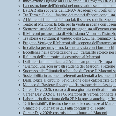
Innovazione Digitale all'ITI Marconi: Il Progetto ORA
La costruzione dell’identità nei nuovi adolescenti: l'in
La 3AR alla scoperta dell'ENAV Academy di Forlì: un vol
Tra Terra e Cielo: il fascino dei motori d'epoca conquis
Al Marconi la lettura si fa social: il successo dello Speed
Teatro al Marconi: la lotta per la verità in scena con Ibsen
Sicurezza stradale: il Marconi protagonista all’evento co
Il Marconi protagonista di «Noi siamo Verona»: l’Istruzio
Tra storia e scrittura: il viaggio della 5AL nel romanzo "L
Progetto Verti-go: Il Marconi alla scoperta dell'arrampicat
In cattedra per un giorno: la scuola vista con i loro occhi
Eccellenza nella progettazione 3D: traguardo storico per
Il futuro dell'elettronica si costruisce al Marconi
Dalla teoria alla pratica: la 5AC in campo per l’Europa
“Diamoci una scossa”: gli studenti del Marconi a lezione
Successo alle Olimpiadi robotiche di Cerea: Il Marconi s
Sostenibilità in azione: i referenti ambientali a lezione di 
Dalla logica al circuito: l'evoluzione della calcolatrice
Monaco di Baviera: il viaggio d’istruzione delle classi qu
Career Day 2026: cronaca di una giornata dedicata al fut
Career Day 2026: L’ITI G. Marconi di Verona connette st
Laboratorio di scrittura della 2EI: la poesia autobiografic
"Gli Invisibili": il teatro che scuote le coscienze al Marco
Ghiaccio e Scienza: la 2EI alla conquista di Trento
Career Day 2026: costruisci il tuo futuro al Marconi