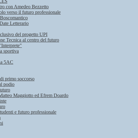
CLES
contro con Amedeo Bezzetto
o verso il futuro professionale
ta Boscomantico
 Date Letterario
nclusivo del progetto UPI
ne Tecnica al centro del futuro
'Interprete"
a sportiva
 la 5AC
 di primo soccorso
ul podio
futuro
 di Matteo Maggiotto ed Efrem Doardo
inte
uro
udenti e futuro professionale
a
ni