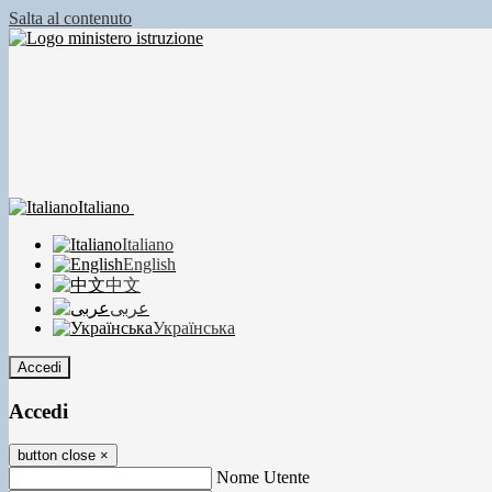
Salta al contenuto
Italiano
Italiano
English
中文
عربى
Українська
Accedi
Accedi
button close
×
Nome Utente