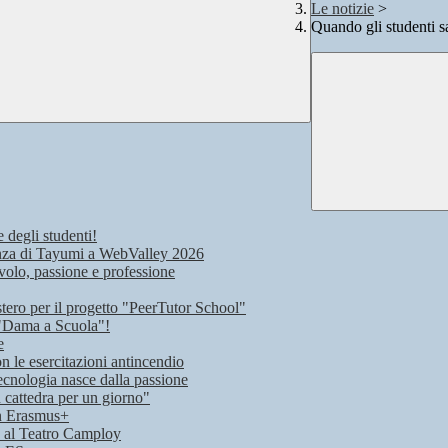
Le notizie
>
Quando gli studenti sa
e degli studenti!
rienza di Tayumi a WebValley 2026
volo, passione e professione
stero per il progetto "PeerTutor School"
 "Dama a Scuola"!
e
on le esercitazioni antincendio
ecnologia nasce dalla passione
n cattedra per un giorno"
on Erasmus+
lo al Teatro Camploy