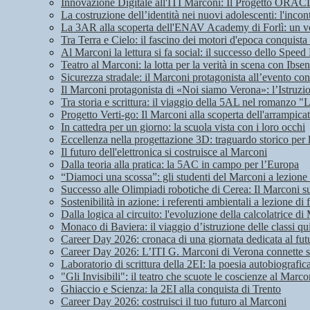
Innovazione Digitale all'ITI Marconi: Il Progetto ORA
La costruzione dell’identità nei nuovi adolescenti: l'in
La 3AR alla scoperta dell'ENAV Academy di Forlì: un vol
Tra Terra e Cielo: il fascino dei motori d'epoca conquis
Al Marconi la lettura si fa social: il successo dello Speed
Teatro al Marconi: la lotta per la verità in scena con Ibsen
Sicurezza stradale: il Marconi protagonista all’evento co
Il Marconi protagonista di «Noi siamo Verona»: l’Istruzio
Tra storia e scrittura: il viaggio della 5AL nel romanzo "L
Progetto Verti-go: Il Marconi alla scoperta dell'arrampicat
In cattedra per un giorno: la scuola vista con i loro occhi
Eccellenza nella progettazione 3D: traguardo storico per
Il futuro dell'elettronica si costruisce al Marconi
Dalla teoria alla pratica: la 5AC in campo per l’Europa
“Diamoci una scossa”: gli studenti del Marconi a lezione
Successo alle Olimpiadi robotiche di Cerea: Il Marconi s
Sostenibilità in azione: i referenti ambientali a lezione di 
Dalla logica al circuito: l'evoluzione della calcolatrice
Monaco di Baviera: il viaggio d’istruzione delle classi qu
Career Day 2026: cronaca di una giornata dedicata al fut
Career Day 2026: L’ITI G. Marconi di Verona connette st
Laboratorio di scrittura della 2EI: la poesia autobiografic
"Gli Invisibili": il teatro che scuote le coscienze al Marco
Ghiaccio e Scienza: la 2EI alla conquista di Trento
Career Day 2026: costruisci il tuo futuro al Marconi