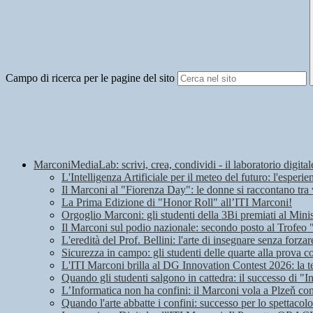
Campo di ricerca per le pagine del sito
MarconiMediaLab: scrivi, crea, condividi - il laboratorio digital
L'Intelligenza Artificiale per il meteo del futuro: l'espe
Il Marconi al "Fiorenza Day": le donne si raccontano tra 
La Prima Edizione di "Honor Roll" all’ITI Marconi!
Orgoglio Marconi: gli studenti della 3Bi premiati al Mini
Il Marconi sul podio nazionale: secondo posto al Trofeo
L'eredità del Prof. Bellini: l'arte di insegnare senza forzar
Sicurezza in campo: gli studenti delle quarte alla prova c
L'ITI Marconi brilla al DG Innovation Contest 2026: la t
Quando gli studenti salgono in cattedra: il successo di "I
L’Informatica non ha confini: il Marconi vola a Plzeň c
Quando l'arte abbatte i confini: successo per lo spettaco