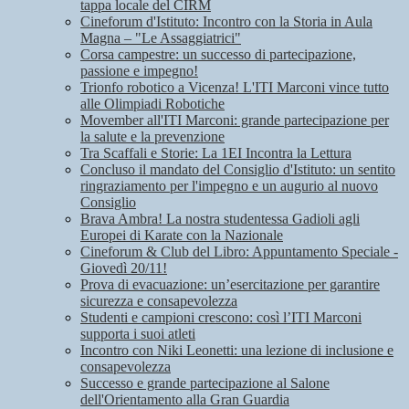
tappa locale del CIRM
Cineforum d'Istituto: Incontro con la Storia in Aula
Magna – "Le Assaggiatrici"
Corsa campestre: un successo di partecipazione,
passione e impegno!
Trionfo robotico a Vicenza! L'ITI Marconi vince tutto
alle Olimpiadi Robotiche
Movember all'ITI Marconi: grande partecipazione per
la salute e la prevenzione
Tra Scaffali e Storie: La 1EI Incontra la Lettura
Concluso il mandato del Consiglio d'Istituto: un sentito
ringraziamento per l'impegno e un augurio al nuovo
Consiglio
Brava Ambra! La nostra studentessa Gadioli agli
Europei di Karate con la Nazionale
Cineforum & Club del Libro: Appuntamento Speciale -
Giovedì 20/11!
Prova di evacuazione: un’esercitazione per garantire
sicurezza e consapevolezza
Studenti e campioni crescono: così l’ITI Marconi
supporta i suoi atleti
Incontro con Niki Leonetti: una lezione di inclusione e
consapevolezza
Successo e grande partecipazione al Salone
dell'Orientamento alla Gran Guardia