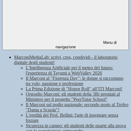
Menu di
navigazione
MarconiMediaLab: scrivi, crea, condividi - il laboratorio
digitale degli studenti!
L'Intelligenza Artificiale per il meteo del futuro:
l'esperienza di Tayumi a WebValley 2026
Il Marconi al "Fiorenza Day": le donne si raccontano
tra volo, passione e professione
La Prima Edizione di "Honor Roll" all’ITI Marconi!
Orgoglio Marconi: gli studenti della 3Bi premiati al
Ministero per il progetto "PeerTutor School"
Il Marconi sul podio nazionale: secondo posto al Trofeo
"Dama a Scuola"!
L'eredità del Prof. Bellini: l'arte di insegnare senza
forzare
Sicurezza in campo: gli studenti delle quarte alla prova
con le esercitazioni antincendio