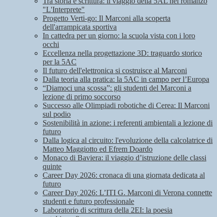
Tra storia e scrittura: il viaggio della 5AL nel romanzo
"L'Interprete"
Progetto Verti-go: Il Marconi alla scoperta
dell'arrampicata sportiva
In cattedra per un giorno: la scuola vista con i loro
occhi
Eccellenza nella progettazione 3D: traguardo storico
per la 5AC
Il futuro dell'elettronica si costruisce al Marconi
Dalla teoria alla pratica: la 5AC in campo per l’Europa
“Diamoci una scossa”: gli studenti del Marconi a
lezione di primo soccorso
Successo alle Olimpiadi robotiche di Cerea: Il Marconi
sul podio
Sostenibilità in azione: i referenti ambientali a lezione di
futuro
Dalla logica al circuito: l'evoluzione della calcolatrice di
Matteo Maggiotto ed Efrem Doardo
Monaco di Baviera: il viaggio d’istruzione delle classi
quinte
Career Day 2026: cronaca di una giornata dedicata al
futuro
Career Day 2026: L’ITI G. Marconi di Verona connette
studenti e futuro professionale
Laboratorio di scrittura della 2EI: la poesia