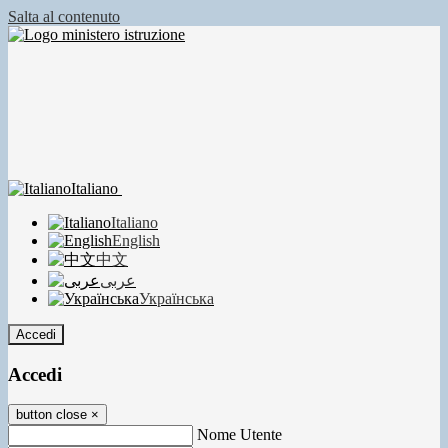
Salta al contenuto
Italiano
Italiano
English
中文
عربى
Українська
Accedi
Accedi
button close
×
Nome Utente