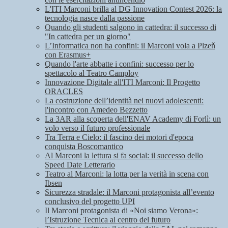
L'ITI Marconi brilla al DG Innovation Contest 2026: la
tecnologia nasce dalla passione
Quando gli studenti salgono in cattedra: il successo di
"In cattedra per un giorno"
L’Informatica non ha confini: il Marconi vola a Plzeň
con Erasmus+
Quando l'arte abbatte i confini: successo per lo
spettacolo al Teatro Camploy
Innovazione Digitale all'ITI Marconi: Il Progetto
ORACLES
La costruzione dell’identità nei nuovi adolescenti:
l'incontro con Amedeo Bezzetto
La 3AR alla scoperta dell'ENAV Academy di Forlì: un
volo verso il futuro professionale
Tra Terra e Cielo: il fascino dei motori d'epoca
conquista Boscomantico
Al Marconi la lettura si fa social: il successo dello
Speed Date Letterario
Teatro al Marconi: la lotta per la verità in scena con
Ibsen
Sicurezza stradale: il Marconi protagonista all’evento
conclusivo del progetto UPI
Il Marconi protagonista di «Noi siamo Verona»:
l’Istruzione Tecnica al centro del futuro