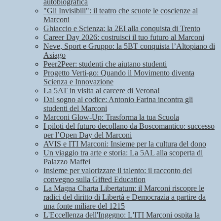
autobiografica
"Gli Invisibili": il teatro che scuote le coscienze al
Marconi
Ghiaccio e Scienza: la 2EI alla conquista di Trento
Career Day 2026: costruisci il tuo futuro al Marconi
Neve, Sport e Gruppo: la 5BT conquista l’Altopiano di
Asiago
Peer2Peer: studenti che aiutano studenti
Progetto Verti-go: Quando il Movimento diventa
Scienza e Innovazione
La 5AT in visita al carcere di Verona!
Dal sogno al codice: Antonio Farina incontra gli
studenti del Marconi
Marconi Glow-Up: Trasforma la tua Scuola
I piloti del futuro decollano da Boscomantico: successo
per l’Open Day del Marconi
AVIS e ITI Marconi: Insieme per la cultura del dono
Un viaggio tra arte e storia: La 5AL alla scoperta di
Palazzo Maffei
Insieme per valorizzare il talento: il racconto del
convegno sulla Gifted Education
La Magna Charta Libertatum: il Marconi riscopre le
radici del diritto di Libertà e Democrazia a partire da
una fonte miliare del 1215
L'Eccellenza dell'Ingegno: L'ITI Marconi ospita la