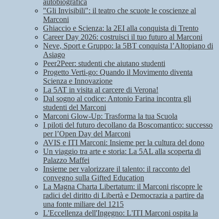
autobiografica
"Gli Invisibili": il teatro che scuote le coscienze al
Marconi
Ghiaccio e Scienza: la 2EI alla conquista di Trento
Career Day 2026: costruisci il tuo futuro al Marconi
Neve, Sport e Gruppo: la 5BT conquista l’Altopiano di
Asiago
Peer2Peer: studenti che aiutano studenti
Progetto Verti-go: Quando il Movimento diventa
Scienza e Innovazione
La 5AT in visita al carcere di Verona!
Dal sogno al codice: Antonio Farina incontra gli
studenti del Marconi
Marconi Glow-Up: Trasforma la tua Scuola
I piloti del futuro decollano da Boscomantico: successo
per l’Open Day del Marconi
AVIS e ITI Marconi: Insieme per la cultura del dono
Un viaggio tra arte e storia: La 5AL alla scoperta di
Palazzo Maffei
Insieme per valorizzare il talento: il racconto del
convegno sulla Gifted Education
La Magna Charta Libertatum: il Marconi riscopre le
radici del diritto di Libertà e Democrazia a partire da
una fonte miliare del 1215
L'Eccellenza dell'Ingegno: L'ITI Marconi ospita la