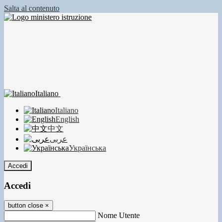
Salta al contenuto
Italiano
Italiano
English
中文
عربى
Українська
Accedi
Accedi
button close
×
Nome Utente