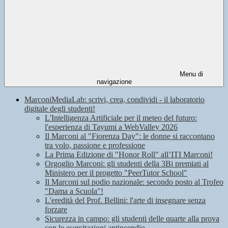
Menu di
navigazione
MarconiMediaLab: scrivi, crea, condividi - il laboratorio
digitale degli studenti!
L'Intelligenza Artificiale per il meteo del futuro:
l'esperienza di Tayumi a WebValley 2026
Il Marconi al "Fiorenza Day": le donne si raccontano
tra volo, passione e professione
La Prima Edizione di "Honor Roll" all’ITI Marconi!
Orgoglio Marconi: gli studenti della 3Bi premiati al
Ministero per il progetto "PeerTutor School"
Il Marconi sul podio nazionale: secondo posto al Trofeo
"Dama a Scuola"!
L'eredità del Prof. Bellini: l'arte di insegnare senza
forzare
Sicurezza in campo: gli studenti delle quarte alla prova
con le esercitazioni antincendio