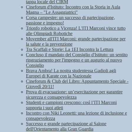
tappa locale del CIRM
Cineforum d'Istituto: Incontro con la Storia in Aula
Magna – "Le Assaggiatrici"
Corsa campestre: un successo di partecipazione,
passione e impegno!
Trionfo robotico a Vicenza! L'ITI Marconi vince tutto
alle Olimpiadi Robotiche
Movember all'ITI Marconi: grande partecipazione per
la salute e la prevenzione
Tra Scaffali e Storie: La 1EI Incontra la Lettura
Concluso il mandato del Consiglio d'Istituto: un sentito
ringraziamento per l'impegno e un augurio al nuovo
Consiglio
Brava Ambra! La nostra studentessa Gadioli agli
Europei di Karate con la Nazionale
Cineforum & Club del Libro: Appuntamento Speciale -
Giovedì 20/11!
Prova di evacuazione: un’esercitazione per garantire
sicurezza e consapevolezza
Studenti e campioni crescono: così l’ITI Marconi
supporta i suoi atleti
Incontro con Niki Leonetti: una lezione di inclusione e
consapevolezza
Successo e grande partecipazione al Salone
dell'Orientamento alla Gran Guardia