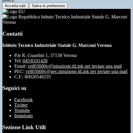
Accetta tutti
Salva le preferenze
Istituto Tecnico Industriale Statale G. Marconi
Verona
Contatti
Istituto Tecnico Industriale Statale G. Marconi Verona
P.le R. Guardini 1, 37138 Verona
Tel:
045/8101428
Email:
vrtf03000v@istruzione.it
Link per inviare una mail
PEC:
vrtf03000v@pec.istruzione.it
Link per inviare una mail
C.F.: 80020540235
Seguici su
Facebook
Twitter
Youtube
Instagram
Sezione Link Utili