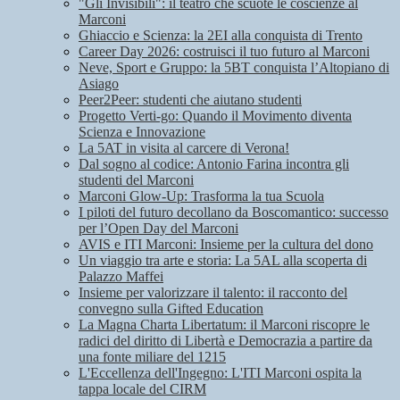
"Gli Invisibili": il teatro che scuote le coscienze al
Marconi
Ghiaccio e Scienza: la 2EI alla conquista di Trento
Career Day 2026: costruisci il tuo futuro al Marconi
Neve, Sport e Gruppo: la 5BT conquista l’Altopiano di
Asiago
Peer2Peer: studenti che aiutano studenti
Progetto Verti-go: Quando il Movimento diventa
Scienza e Innovazione
La 5AT in visita al carcere di Verona!
Dal sogno al codice: Antonio Farina incontra gli
studenti del Marconi
Marconi Glow-Up: Trasforma la tua Scuola
I piloti del futuro decollano da Boscomantico: successo
per l’Open Day del Marconi
AVIS e ITI Marconi: Insieme per la cultura del dono
Un viaggio tra arte e storia: La 5AL alla scoperta di
Palazzo Maffei
Insieme per valorizzare il talento: il racconto del
convegno sulla Gifted Education
La Magna Charta Libertatum: il Marconi riscopre le
radici del diritto di Libertà e Democrazia a partire da
una fonte miliare del 1215
L'Eccellenza dell'Ingegno: L'ITI Marconi ospita la
tappa locale del CIRM