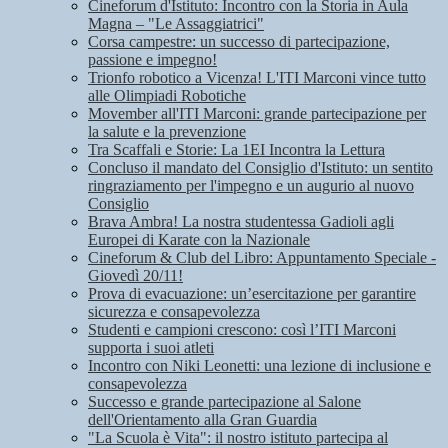
Cineforum d'Istituto: Incontro con la Storia in Aula
Magna – "Le Assaggiatrici"
Corsa campestre: un successo di partecipazione,
passione e impegno!
Trionfo robotico a Vicenza! L'ITI Marconi vince tutto
alle Olimpiadi Robotiche
Movember all'ITI Marconi: grande partecipazione per
la salute e la prevenzione
Tra Scaffali e Storie: La 1EI Incontra la Lettura
Concluso il mandato del Consiglio d'Istituto: un sentito
ringraziamento per l'impegno e un augurio al nuovo
Consiglio
Brava Ambra! La nostra studentessa Gadioli agli
Europei di Karate con la Nazionale
Cineforum & Club del Libro: Appuntamento Speciale -
Giovedì 20/11!
Prova di evacuazione: un’esercitazione per garantire
sicurezza e consapevolezza
Studenti e campioni crescono: così l’ITI Marconi
supporta i suoi atleti
Incontro con Niki Leonetti: una lezione di inclusione e
consapevolezza
Successo e grande partecipazione al Salone
dell'Orientamento alla Gran Guardia
"La Scuola è Vita": il nostro istituto partecipa al