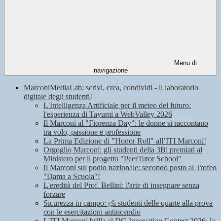
Menu di
navigazione
MarconiMediaLab: scrivi, crea, condividi - il laboratorio
digitale degli studenti!
L'Intelligenza Artificiale per il meteo del futuro:
l'esperienza di Tayumi a WebValley 2026
Il Marconi al "Fiorenza Day": le donne si raccontano
tra volo, passione e professione
La Prima Edizione di "Honor Roll" all’ITI Marconi!
Orgoglio Marconi: gli studenti della 3Bi premiati al
Ministero per il progetto "PeerTutor School"
Il Marconi sul podio nazionale: secondo posto al Trofeo
"Dama a Scuola"!
L'eredità del Prof. Bellini: l'arte di insegnare senza
forzare
Sicurezza in campo: gli studenti delle quarte alla prova
con le esercitazioni antincendio
L'ITI Marconi brilla al DG Innovation Contest 2026: la