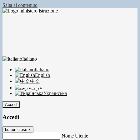
Salta al contenuto
Italiano
Italiano
English
中文
عربى
Українська
Accedi
Accedi
button close
×
Nome Utente