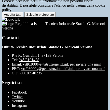
I cookie necessari per il funzionamento non possono essere
disabilitati. È possibile consultare l'elenco nella pagina della cookie
policy.
Accetta tutti
Salva le preferenze
Istituto Tecnico Industriale Statale G. Marconi
Verona
Contatti
Istituto Tecnico Industriale Statale G. Marconi Verona
P.le R. Guardini 1, 37138 Verona
Tel:
045/8101428
Email:
vrtf03000v@istruzione.it
Link per inviare una mail
PEC:
vrtf03000v@pec.istruzione.it
Link per inviare una mail
C.F.: 80020540235
Seguici su
Facebook
Twitter
Youtube
Instagram