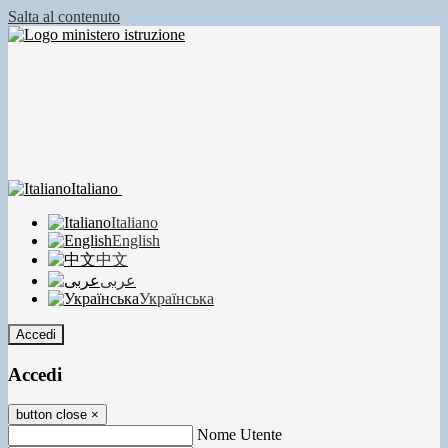
Salta al contenuto
Italiano
Italiano
English
中文
عربى
Українська
Accedi
Accedi
button close
×
Nome Utente