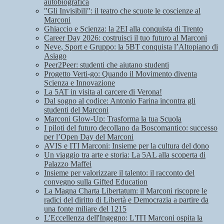
autobiografica
"Gli Invisibili": il teatro che scuote le coscienze al
Marconi
Ghiaccio e Scienza: la 2EI alla conquista di Trento
Career Day 2026: costruisci il tuo futuro al Marconi
Neve, Sport e Gruppo: la 5BT conquista l’Altopiano di
Asiago
Peer2Peer: studenti che aiutano studenti
Progetto Verti-go: Quando il Movimento diventa
Scienza e Innovazione
La 5AT in visita al carcere di Verona!
Dal sogno al codice: Antonio Farina incontra gli
studenti del Marconi
Marconi Glow-Up: Trasforma la tua Scuola
I piloti del futuro decollano da Boscomantico: successo
per l’Open Day del Marconi
AVIS e ITI Marconi: Insieme per la cultura del dono
Un viaggio tra arte e storia: La 5AL alla scoperta di
Palazzo Maffei
Insieme per valorizzare il talento: il racconto del
convegno sulla Gifted Education
La Magna Charta Libertatum: il Marconi riscopre le
radici del diritto di Libertà e Democrazia a partire da
una fonte miliare del 1215
L'Eccellenza dell'Ingegno: L'ITI Marconi ospita la