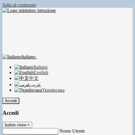
Salta al contenuto
Italiano
Italiano
English
中文
عربى
Українська
Accedi
Accedi
button close
×
Nome Utente