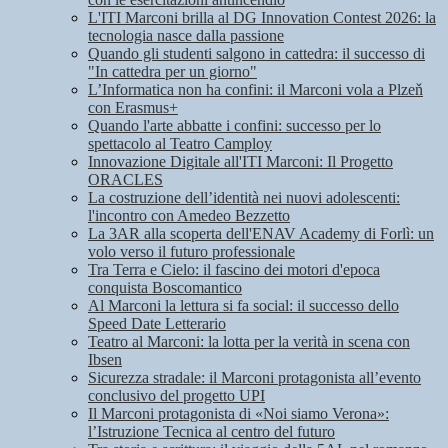
L'ITI Marconi brilla al DG Innovation Contest 2026: la
tecnologia nasce dalla passione
Quando gli studenti salgono in cattedra: il successo di
"In cattedra per un giorno"
L’Informatica non ha confini: il Marconi vola a Plzeň
con Erasmus+
Quando l'arte abbatte i confini: successo per lo
spettacolo al Teatro Camploy
Innovazione Digitale all'ITI Marconi: Il Progetto
ORACLES
La costruzione dell’identità nei nuovi adolescenti:
l'incontro con Amedeo Bezzetto
La 3AR alla scoperta dell'ENAV Academy di Forlì: un
volo verso il futuro professionale
Tra Terra e Cielo: il fascino dei motori d'epoca
conquista Boscomantico
Al Marconi la lettura si fa social: il successo dello
Speed Date Letterario
Teatro al Marconi: la lotta per la verità in scena con
Ibsen
Sicurezza stradale: il Marconi protagonista all’evento
conclusivo del progetto UPI
Il Marconi protagonista di «Noi siamo Verona»:
l’Istruzione Tecnica al centro del futuro