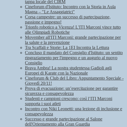
tappa locale del CIRM
Cineforum d'Istituto: Incontro con la Storia in Aula
Magna – "Le Assaggiatrici"
Corsa campestre: un successo di partecipazione,
passione e impegno!
Trionfo robotico a Vicenza! L'ITI Marconi vince tutto
alle Olimpiadi Robotiche
Movember all'ITI Marconi: grande partecipazione per
la salute e la prevenzione
Tra Scaffali e Storie: La 1EI Incontra la Lettura
Concluso il mandato del Consiglio d'Istituto: un sentito
ringraziamento per l'impegno e un augurio al nuovo
Consiglio
Brava Ambra! La nostra studentessa Gadioli agli
Europei di Karate con la Nazionale
Cineforum & Club del Libro: Appuntamento Speciale -
Giovedì 20/11!
Prova di evacuazione: un’esercitazione per garantire
sicurezza e consapevolezza
Studenti e campioni crescono: così l’ITI Marconi
supporta i suoi atleti
Incontro con Niki Leonetti: una lezione di inclusione e
consapevolezza
Successo e grande partecipazione al Salone
dell'Orientamento alla Gran Guardia