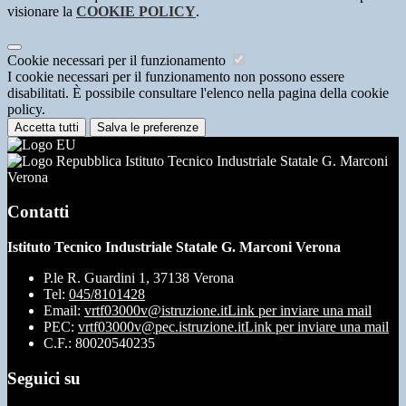
visionare la
COOKIE POLICY
.
Cookie necessari per il funzionamento
I cookie necessari per il funzionamento non possono essere
disabilitati. È possibile consultare l'elenco nella pagina della cookie
policy.
Accetta tutti
Salva le preferenze
Istituto Tecnico Industriale Statale G. Marconi
Verona
Contatti
Istituto Tecnico Industriale Statale G. Marconi Verona
P.le R. Guardini 1, 37138 Verona
Tel:
045/8101428
Email:
vrtf03000v@istruzione.it
Link per inviare una mail
PEC:
vrtf03000v@pec.istruzione.it
Link per inviare una mail
C.F.: 80020540235
Seguici su