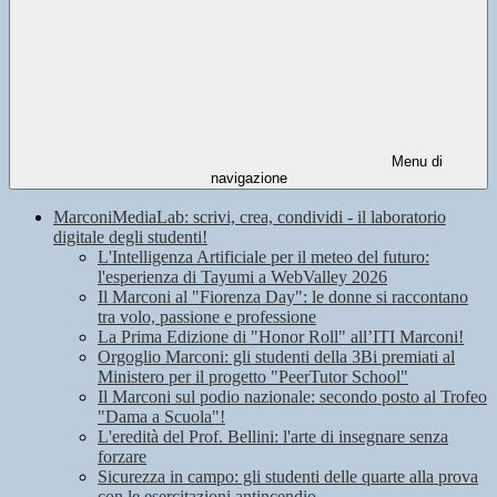
Menu di
navigazione
MarconiMediaLab: scrivi, crea, condividi - il laboratorio
digitale degli studenti!
L'Intelligenza Artificiale per il meteo del futuro:
l'esperienza di Tayumi a WebValley 2026
Il Marconi al "Fiorenza Day": le donne si raccontano
tra volo, passione e professione
La Prima Edizione di "Honor Roll" all’ITI Marconi!
Orgoglio Marconi: gli studenti della 3Bi premiati al
Ministero per il progetto "PeerTutor School"
Il Marconi sul podio nazionale: secondo posto al Trofeo
"Dama a Scuola"!
L'eredità del Prof. Bellini: l'arte di insegnare senza
forzare
Sicurezza in campo: gli studenti delle quarte alla prova
con le esercitazioni antincendio