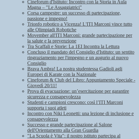
Cineforum d'Istituto: Incontro con la Storia in Aula
Magna – "Le Assaggiatrici"
Corsa campestre: un successo di partecipazione,
passione e impegno!
Trionfo robotico a Vicenza! L'ITI Marconi vince tutto
alle Olimpiadi Robotiche
Movember all'ITI Marconi: grande partecipazione per
la salute e la prevenzione
Tra Scaffali e Storie: La 1EI Incontra la Lettura
Concluso il mandato del Consiglio d'Istituto: un sentito
ringraziamento per l'impegno e un augurio al nuovo
Consiglio
Brava Ambra! La nostra studentessa Gadioli agli
Europei di Karate con la Nazionale
Cineforum & Club del Libro: Appuntamento Speciale -
Giovedì 20/11!
Prova di evacuazione: un’esercitazione per garantire
sicurezza e consapevolezza
Studenti e campioni crescono: così l’ITI Marconi
supporta i suoi atleti
Incontro con Niki Leonetti: una lezione di inclusione e
consapevolezza
Successo e grande partecipazione al Salone
dell'Orientamento alla Gran Guardia
"La Scuola è Vita": il nostro istituto partecipa al