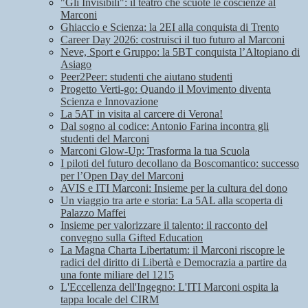
"Gli Invisibili": il teatro che scuote le coscienze al
Marconi
Ghiaccio e Scienza: la 2EI alla conquista di Trento
Career Day 2026: costruisci il tuo futuro al Marconi
Neve, Sport e Gruppo: la 5BT conquista l’Altopiano di
Asiago
Peer2Peer: studenti che aiutano studenti
Progetto Verti-go: Quando il Movimento diventa
Scienza e Innovazione
La 5AT in visita al carcere di Verona!
Dal sogno al codice: Antonio Farina incontra gli
studenti del Marconi
Marconi Glow-Up: Trasforma la tua Scuola
I piloti del futuro decollano da Boscomantico: successo
per l’Open Day del Marconi
AVIS e ITI Marconi: Insieme per la cultura del dono
Un viaggio tra arte e storia: La 5AL alla scoperta di
Palazzo Maffei
Insieme per valorizzare il talento: il racconto del
convegno sulla Gifted Education
La Magna Charta Libertatum: il Marconi riscopre le
radici del diritto di Libertà e Democrazia a partire da
una fonte miliare del 1215
L'Eccellenza dell'Ingegno: L'ITI Marconi ospita la
tappa locale del CIRM