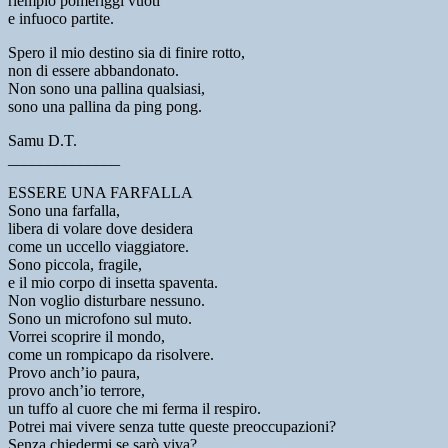
riempio pomeriggi vuoti
e infuoco partite.
Spero il mio destino sia di finire rotto,
non di essere abbandonato.
Non sono una pallina qualsiasi,
sono una pallina da ping pong.
Samu D.T.
______________
ESSERE UNA FARFALLA
Sono una farfalla,
libera di volare dove desidera
come un uccello viaggiatore.
Sono piccola, fragile,
e il mio corpo di insetta spaventa.
Non voglio disturbare nessuno.
Sono un microfono sul muto.
Vorrei scoprire il mondo,
come un rompicapo da risolvere.
Provo anch’io paura,
provo anch’io terrore,
un tuffo al cuore che mi ferma il respiro.
Potrei mai vivere senza tutte queste preoccupazioni?
Senza chiedermi se sarò viva?