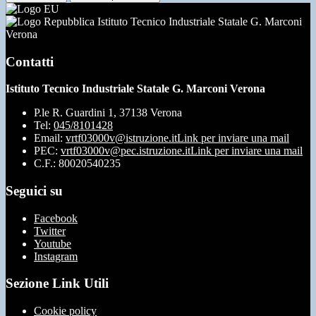
Istituto Tecnico Industriale Statale G. Marconi
Verona
Contatti
Istituto Tecnico Industriale Statale G. Marconi Verona
P.le R. Guardini 1, 37138 Verona
Tel:
045/8101428
Email:
vrtf03000v@istruzione.it
Link per inviare una mail
PEC:
vrtf03000v@pec.istruzione.it
Link per inviare una mail
C.F.: 80020540235
Seguici su
Facebook
Twitter
Youtube
Instagram
Sezione Link Utili
Cookie policy