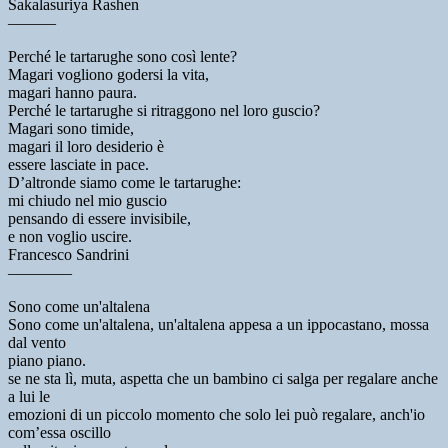
Sakalasuriya Rashen
———
Perché le tartarughe sono così lente?
Magari vogliono godersi la vita,
magari hanno paura.
Perché le tartarughe si ritraggono nel loro guscio?
Magari sono timide,
magari il loro desiderio è
essere lasciate in pace.
D’altronde siamo come le tartarughe:
mi chiudo nel mio guscio
pensando di essere invisibile,
e non voglio uscire.
Francesco Sandrini
————
Sono come un'altalena
Sono come un'altalena, un'altalena appesa a un ippocastano, mossa
dal vento
piano piano.
se ne sta lì, muta, aspetta che un bambino ci salga per regalare anche
a lui le
emozioni di un piccolo momento che solo lei può regalare, anch'io
com’essa oscillo