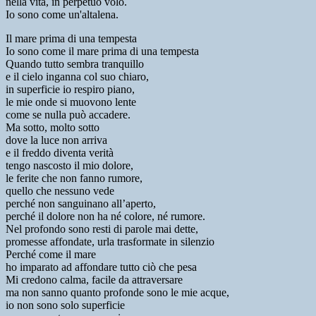
nella vita, in perpetuo volo.
Io sono come un'altalena.
Il mare prima di una tempesta
Io sono come il mare prima di una tempesta
Quando tutto sembra tranquillo
e il cielo inganna col suo chiaro,
in superficie io respiro piano,
le mie onde si muovono lente
come se nulla può accadere.
Ma sotto, molto sotto
dove la luce non arriva
e il freddo diventa verità
tengo nascosto il mio dolore,
le ferite che non fanno rumore,
quello che nessuno vede
perché non sanguinano all’aperto,
perché il dolore non ha né colore, né rumore.
Nel profondo sono resti di parole mai dette,
promesse affondate, urla trasformate in silenzio
Perché come il mare
ho imparato ad affondare tutto ciò che pesa
Mi credono calma, facile da attraversare
ma non sanno quanto profonde sono le mie acque,
io non sono solo superficie