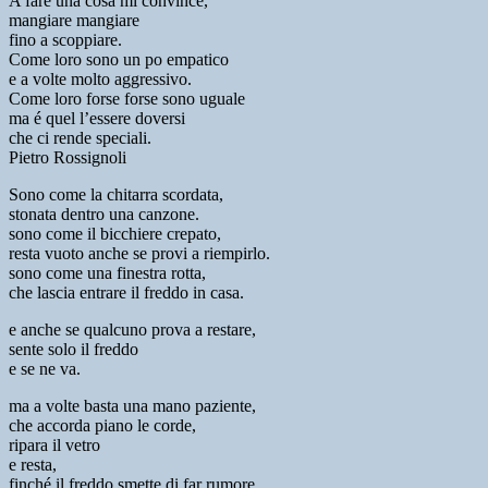
A fare una cosa mi convince,
mangiare mangiare
fino a scoppiare.
Come loro sono un po empatico
e a volte molto aggressivo.
Come loro forse forse sono uguale
ma é quel l’essere doversi
che ci rende speciali.
Pietro Rossignoli
Sono come la chitarra scordata,
stonata dentro una canzone.
sono come il bicchiere crepato,
resta vuoto anche se provi a riempirlo.
sono come una finestra rotta,
che lascia entrare il freddo in casa.
e anche se qualcuno prova a restare,
sente solo il freddo
e se ne va.
ma a volte basta una mano paziente,
che accorda piano le corde,
ripara il vetro
e resta,
finché il freddo smette di far rumore.