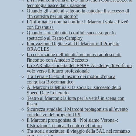
tecnologia nasce dalla passione
Quando gli studenti salgono in cattedra: il successo di
"In cattedra per un giorno"
L’Informatica non ha confini: il Marconi vola a Plzeň
con Erasmus+
Quando l'arte abbatte i confini: successo per lo
spettacolo al Teatro Camploy
Innovazione Digitale all'ITI Marconi: Il Progetto
ORACLES
La costruzione dell’identità nei nuovi adolescenti:
l'incontro con Amedeo Bezzetto
La 3AR alla scoperta dell'ENAV Academy di Forlì: un
volo verso il futuro professionale
Tra Terra e Cielo: il fascino dei motori d'epoca
conquista Boscomantico
Al Marconi la lettura si fa social: il successo dello
Speed Date Letterario
Teatro al Marconi: la lotta per la verità in scena con
Ibsen
Sicurezza stradale: il Marconi protagonista all’evento
conclusivo del progetto UPI
Il Marconi protagonista di «Noi siamo Verona»:
l’Istruzione Tecnica al centro del futuro
Tra storia e scrittura: il viaggio della 5AL nel romanzo