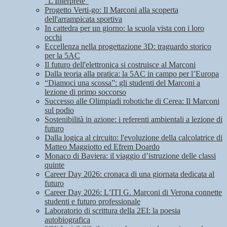
"L'Interprete"
Progetto Verti-go: Il Marconi alla scoperta
dell'arrampicata sportiva
In cattedra per un giorno: la scuola vista con i loro
occhi
Eccellenza nella progettazione 3D: traguardo storico
per la 5AC
Il futuro dell'elettronica si costruisce al Marconi
Dalla teoria alla pratica: la 5AC in campo per l’Europa
“Diamoci una scossa”: gli studenti del Marconi a
lezione di primo soccorso
Successo alle Olimpiadi robotiche di Cerea: Il Marconi
sul podio
Sostenibilità in azione: i referenti ambientali a lezione di
futuro
Dalla logica al circuito: l'evoluzione della calcolatrice di
Matteo Maggiotto ed Efrem Doardo
Monaco di Baviera: il viaggio d’istruzione delle classi
quinte
Career Day 2026: cronaca di una giornata dedicata al
futuro
Career Day 2026: L’ITI G. Marconi di Verona connette
studenti e futuro professionale
Laboratorio di scrittura della 2EI: la poesia
autobiografica