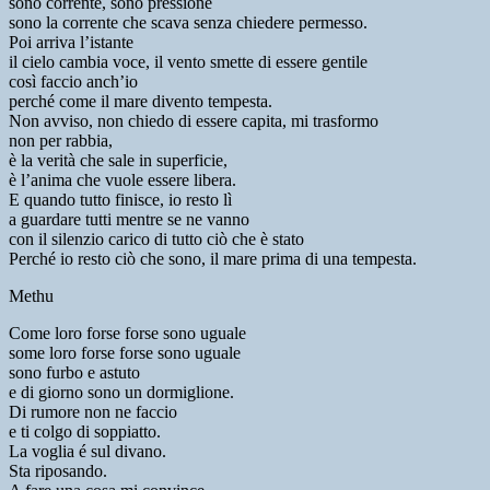
sono corrente, sono pressione
sono la corrente che scava senza chiedere permesso.
Poi arriva l’istante
il cielo cambia voce, il vento smette di essere gentile
così faccio anch’io
perché come il mare divento tempesta.
Non avviso, non chiedo di essere capita, mi trasformo
non per rabbia,
è la verità che sale in superficie,
è l’anima che vuole essere libera.
E quando tutto finisce, io resto lì
a guardare tutti mentre se ne vanno
con il silenzio carico di tutto ciò che è stato
Perché io resto ciò che sono, il mare prima di una tempesta.
Methu
Come loro forse forse sono uguale
some loro forse forse sono uguale
sono furbo e astuto
e di giorno sono un dormiglione.
Di rumore non ne faccio
e ti colgo di soppiatto.
La voglia é sul divano.
Sta riposando.