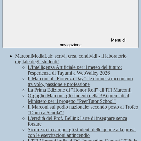
Menu di
navigazione
MarconiMediaLab: scrivi, crea, condividi - il laboratorio
digitale degli studenti!
L'Intelligenza Artificiale per il meteo del futuro:
l'esperienza di Tayumi a WebValley 2026
Il Marconi al "Fiorenza Day": le donne si raccontano
tra volo, passione e professione
La Prima Edizione di "Honor Roll" all’ITI Marconi!
Orgoglio Marconi: gli studenti della 3Bi premiati al
Ministero per il progetto "PeerTutor School"
Il Marconi sul podio nazionale: secondo posto al Trofeo
"Dama a Scuola"!
L'eredità del Prof. Bellini: l'arte di insegnare senza
forzare
Sicurezza in campo: gli studenti delle quarte alla prova
con le esercitazioni antincendio
L'ITI Marconi brilla al DG Innovation Contest 2026: la