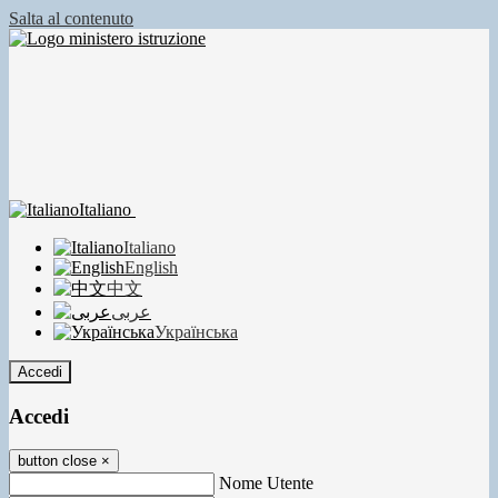
Salta al contenuto
Italiano
Italiano
English
中文
عربى
Українська
Accedi
Accedi
button close
×
Nome Utente