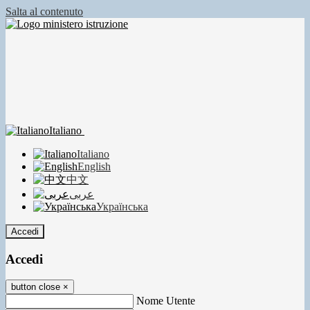
Salta al contenuto
Italiano
Italiano
English
中文
عربى
Українська
Accedi
Accedi
button close
×
Nome Utente