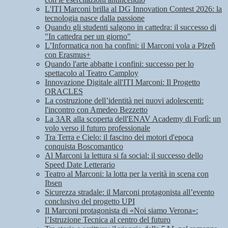
L'ITI Marconi brilla al DG Innovation Contest 2026: la
tecnologia nasce dalla passione
Quando gli studenti salgono in cattedra: il successo di
"In cattedra per un giorno"
L’Informatica non ha confini: il Marconi vola a Plzeň
con Erasmus+
Quando l'arte abbatte i confini: successo per lo
spettacolo al Teatro Camploy
Innovazione Digitale all'ITI Marconi: Il Progetto
ORACLES
La costruzione dell’identità nei nuovi adolescenti:
l'incontro con Amedeo Bezzetto
La 3AR alla scoperta dell'ENAV Academy di Forlì: un
volo verso il futuro professionale
Tra Terra e Cielo: il fascino dei motori d'epoca
conquista Boscomantico
Al Marconi la lettura si fa social: il successo dello
Speed Date Letterario
Teatro al Marconi: la lotta per la verità in scena con
Ibsen
Sicurezza stradale: il Marconi protagonista all’evento
conclusivo del progetto UPI
Il Marconi protagonista di «Noi siamo Verona»:
l’Istruzione Tecnica al centro del futuro