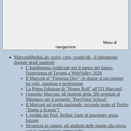
Menu di
navigazione
MarconiMediaLab: scrivi, crea, condividi - il laboratorio
digitale degli studenti!
L'Intelligenza Artificiale per il meteo del futuro:
l'esperienza di Tayumi a WebValley 2026
Il Marconi al "Fiorenza Day": le donne si raccontano
tra volo, passione e professione
La Prima Edizione di "Honor Roll" all’ITI Marconi!
Orgoglio Marconi: gli studenti della 3Bi premiati al
Ministero per il progetto "PeerTutor School"
Il Marconi sul podio nazionale: secondo posto al Trofeo
"Dama a Scuola"!
L'eredità del Prof. Bellini: l'arte di insegnare senza
forzare
Sicurezza in campo: gli studenti delle quarte alla prova
con le esercitazioni antincendio