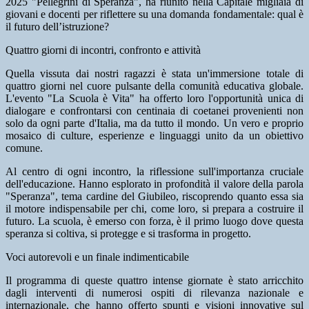
2025 "Pellegrini di Speranza", ha riunito nella Capitale migliaia di
giovani e docenti per riflettere su una domanda fondamentale:
qual è
il futuro dell’istruzione
?
Quattro giorni di incontri, confronto e attività
Quella vissuta dai nostri ragazzi è stata un'immersione totale di
quattro giorni nel cuore pulsante della comunità educativa globale.
L'evento "La Scuola è Vita" ha offerto loro l'opportunità unica di
dialogare e confrontarsi con centinaia di coetanei provenienti non
solo da ogni parte d'Italia, ma da tutto il mondo. Un vero e proprio
mosaico di culture, esperienze e linguaggi unito da un obiettivo
comune.
Al centro di ogni incontro, la riflessione sull'importanza cruciale
dell'educazione. Hanno esplorato in profondità il valore della parola
"Speranza", tema cardine del Giubileo, riscoprendo quanto essa sia
il motore indispensabile per chi, come loro, si prepara a costruire il
futuro. La scuola, è emerso con forza, è il primo luogo dove questa
speranza si coltiva, si protegge e si trasforma in progetto.
Voci autorevoli e un finale indimenticabile
Il programma di queste quattro intense giornate è stato arricchito
dagli interventi di numerosi ospiti di rilevanza nazionale e
internazionale, che hanno offerto spunti e visioni innovative sul