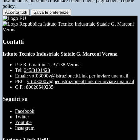
disabilitati. È possibile consultare l'elenco nella pagina della cookie
policy.
Accetta tutti
Salva le preferenze
Istituto Tecnico Industriale Statale G. Marconi
Verona
Contatti
Istituto Tecnico Industriale Statale G. Marconi Verona
P.le R. Guardini 1, 37138 Verona
Tel:
045/8101428
Email:
vrtf03000v@istruzione.it
Link per inviare una mail
PEC:
vrtf03000v@pec.istruzione.it
Link per inviare una mail
C.F.: 80020540235
Seguici su
Facebook
Twitter
Youtube
Instagram