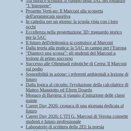
Tra storia e scrittura: il viaggio della 5AL nel romanzo
"L'Interprete"
Progetto Verti-go: Il Marconi alla scoperta
dell'arrampicata sportiva
In cattedra per un giorno: la scuola vista con i loro
occhi
Eccellenza nella progettazione 3D: traguardo storico
per la 5AC
Il futuro dell'elettronica si costruisce al Marconi
Dalla teoria alla pratica: la 5AC in campo per l’Europa
“Diamoci una scossa”: gli studenti del Marconi a
lezione di primo soccorso
Successo alle Olimpiadi robotiche di Cerea: Il Marconi
sul podio
Sostenibilità in azione: i referenti ambientali a lezione di
futuro
Dalla logica al circuito: l'evoluzione della calcolatrice di
Matteo Maggiotto ed Efrem Doardo
Monaco di Baviera: il viaggio d’istruzione delle classi
quinte
Career Day 2026: cronaca di una giornata dedicata al
futuro
Career Day 2026: L’ITI G. Marconi di Verona connette
studenti e futuro professionale
Laboratorio di scrittura della 2EI: la poesia