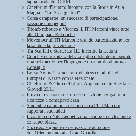
tappa locale del CIRM
Cineforum d'Istituto: Incontro con la Storia in Aula
Magna – "Le Assaggiatrici"
Corsa campestre: un successo di partecipazione,
passione e impegno!
Trionfo robotico a Vicenza! L'ITI Marconi vince tutto
alle Olimpiadi Robotiche
Movember all'ITI Marconi: grande partecipazione per
la salute e la prevenzione
Tra Scaffali e Storie: La 1EI Incontra la Lettura
Concluso il mandato del Consiglio d'Istituto: un sentito
ringraziamento per l'impegno e un augurio al nuovo
Consiglio
Brava Ambra! La nostra studentessa Gadioli agli
Europei di Karate con la Nazionale
Cineforum & Club del Libro: Appuntamento Speciale -
Giovedì 20/11!
Prova di evacuazione: un’esercitazione per garantire
sicurezza e consapevolezza
Studenti e campioni crescono: così l’ITI Marconi
supporta i suoi atleti
Incontro con Niki Leonetti: una lezione di inclusione e
consapevolezza
Successo e grande partecipazione al Salone
dell'Orientamento alla Gran Guardia