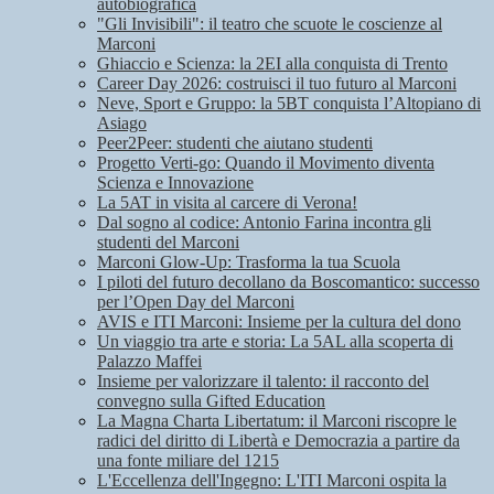
autobiografica
"Gli Invisibili": il teatro che scuote le coscienze al
Marconi
Ghiaccio e Scienza: la 2EI alla conquista di Trento
Career Day 2026: costruisci il tuo futuro al Marconi
Neve, Sport e Gruppo: la 5BT conquista l’Altopiano di
Asiago
Peer2Peer: studenti che aiutano studenti
Progetto Verti-go: Quando il Movimento diventa
Scienza e Innovazione
La 5AT in visita al carcere di Verona!
Dal sogno al codice: Antonio Farina incontra gli
studenti del Marconi
Marconi Glow-Up: Trasforma la tua Scuola
I piloti del futuro decollano da Boscomantico: successo
per l’Open Day del Marconi
AVIS e ITI Marconi: Insieme per la cultura del dono
Un viaggio tra arte e storia: La 5AL alla scoperta di
Palazzo Maffei
Insieme per valorizzare il talento: il racconto del
convegno sulla Gifted Education
La Magna Charta Libertatum: il Marconi riscopre le
radici del diritto di Libertà e Democrazia a partire da
una fonte miliare del 1215
L'Eccellenza dell'Ingegno: L'ITI Marconi ospita la