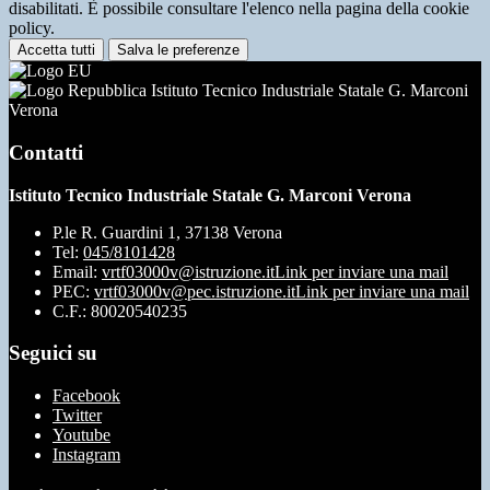
disabilitati. È possibile consultare l'elenco nella pagina della cookie
policy.
Accetta tutti
Salva le preferenze
Istituto Tecnico Industriale Statale G. Marconi
Verona
Contatti
Istituto Tecnico Industriale Statale G. Marconi Verona
P.le R. Guardini 1, 37138 Verona
Tel:
045/8101428
Email:
vrtf03000v@istruzione.it
Link per inviare una mail
PEC:
vrtf03000v@pec.istruzione.it
Link per inviare una mail
C.F.: 80020540235
Seguici su
Facebook
Twitter
Youtube
Instagram