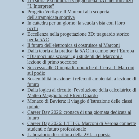
Tra storia e scrittura: il viaggio della 5AL nel romanzo
"L'Interprete"
Progetto Verti-go: Il Marconi alla scoperta
dell'arrampicata sportiva
In cattedra per un giorno: la scuola vista con i loro
occhi
Eccellenza nella progettazione 3D: traguardo storico
per la 5AC
Il futuro dell'elettronica si costruisce al Marconi
Dalla teoria alla pratica: la 5AC in campo per l’Europa
“Diamoci una scossa”: gli studenti del Marconi a
lezione di primo soccorso
Successo alle Olimpiadi robotiche di Cerea: Il Marconi
sul podio
Sostenibilità in azione: i referenti ambientali a lezione di
futuro
Dalla logica al circuito: l'evoluzione della calcolatrice di
Matteo Maggiotto ed Efrem Doardo
Monaco di Baviera: il viaggio d’istruzione delle classi
quinte
Career Day 2026: cronaca di una giornata dedicata al
futuro
Career Day 2026: L’ITI G. Marconi di Verona connette
studenti e futuro professionale
Laboratorio di scrittura della 2EI: la poesia