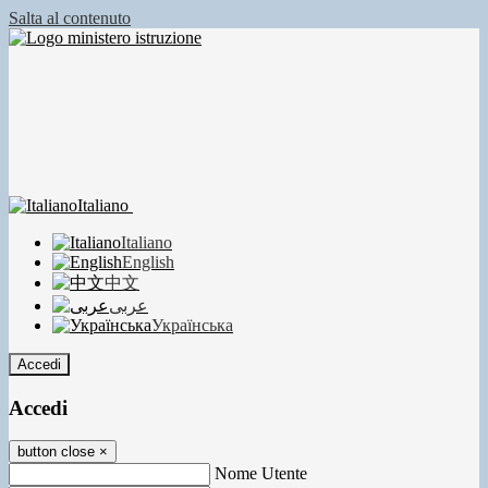
Salta al contenuto
Italiano
Italiano
English
中文
عربى
Українська
Accedi
Accedi
button close
×
Nome Utente