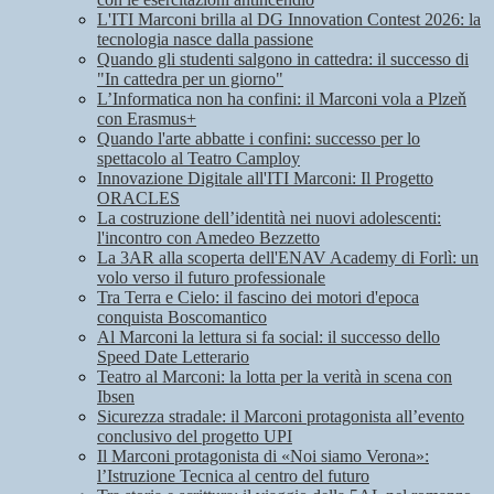
L'ITI Marconi brilla al DG Innovation Contest 2026: la
tecnologia nasce dalla passione
Quando gli studenti salgono in cattedra: il successo di
"In cattedra per un giorno"
L’Informatica non ha confini: il Marconi vola a Plzeň
con Erasmus+
Quando l'arte abbatte i confini: successo per lo
spettacolo al Teatro Camploy
Innovazione Digitale all'ITI Marconi: Il Progetto
ORACLES
La costruzione dell’identità nei nuovi adolescenti:
l'incontro con Amedeo Bezzetto
La 3AR alla scoperta dell'ENAV Academy di Forlì: un
volo verso il futuro professionale
Tra Terra e Cielo: il fascino dei motori d'epoca
conquista Boscomantico
Al Marconi la lettura si fa social: il successo dello
Speed Date Letterario
Teatro al Marconi: la lotta per la verità in scena con
Ibsen
Sicurezza stradale: il Marconi protagonista all’evento
conclusivo del progetto UPI
Il Marconi protagonista di «Noi siamo Verona»:
l’Istruzione Tecnica al centro del futuro