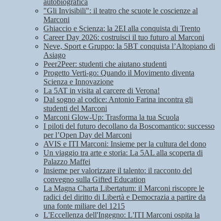
autobiografica
"Gli Invisibili": il teatro che scuote le coscienze al
Marconi
Ghiaccio e Scienza: la 2EI alla conquista di Trento
Career Day 2026: costruisci il tuo futuro al Marconi
Neve, Sport e Gruppo: la 5BT conquista l’Altopiano di
Asiago
Peer2Peer: studenti che aiutano studenti
Progetto Verti-go: Quando il Movimento diventa
Scienza e Innovazione
La 5AT in visita al carcere di Verona!
Dal sogno al codice: Antonio Farina incontra gli
studenti del Marconi
Marconi Glow-Up: Trasforma la tua Scuola
I piloti del futuro decollano da Boscomantico: successo
per l’Open Day del Marconi
AVIS e ITI Marconi: Insieme per la cultura del dono
Un viaggio tra arte e storia: La 5AL alla scoperta di
Palazzo Maffei
Insieme per valorizzare il talento: il racconto del
convegno sulla Gifted Education
La Magna Charta Libertatum: il Marconi riscopre le
radici del diritto di Libertà e Democrazia a partire da
una fonte miliare del 1215
L'Eccellenza dell'Ingegno: L'ITI Marconi ospita la