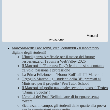
Menu di
navigazione
MarconiMediaLab: scrivi, crea, condividi - il laboratorio
digitale degli studenti!
L'Intelligenza Artificiale per il meteo del futuro:
l'esperienza di Tayumi a WebValley 2026
Il Marconi al "Fiorenza Day": le donne si raccontano
tra volo, passione e professione
La Prima Edizione di "Honor Roll" all’ITI Marconi!
Orgoglio Marconi: gli studenti della 3Bi premiati al
Ministero per il progetto "PeerTutor School"
Il Marconi sul podio nazionale: secondo posto al Trofeo
"Dama a Scuola"!
L'eredità del Prof. Bellini: l'arte di insegnare senza
forzare
Sicurezza in campo: gli studenti delle quarte alla prova
con le esercitazioni antincendio