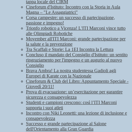
tappa locale del CIRM
Cineforum d'Istituto: Incontro con la Storia in Aula
Magna – "Le Assaggiatrici"
Corsa campestre: un successo di partecipazione,
passione e impegno!
Trionfo robotico a Vicenza! L'ITI Marconi vince tutto
alle Olimpiadi Robotiche
Movember all'ITI Marconi: grande partecipazione per
la salute e la prevenzione
Tra Scaffali e Storie: La 1EI Incontra la Lettura
Concluso il mandato del Consiglio d'Istituto: un sentito
ringraziamento per l'impegno e un augurio al nuovo
Consiglio
Brava Ambra! La nostra studentessa Gadioli agli
Europei di Karate con la Nazionale
Cineforum & Club del Libro: Appuntamento Speciale -
Giovedì 20/11!
Prova di evacuazione: un’esercitazione per garantire
sicurezza e consapevolezza
Studenti e campioni crescono: così l’ITI Marconi
supporta i suoi atleti
Incontro con Niki Leonetti: una lezione di inclusione e
consapevolezza
Successo e grande partecipazione al Salone
dell'Orientamento alla Gran Guardia