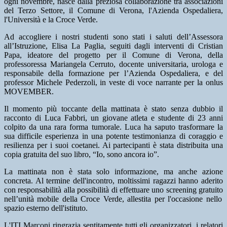
ogni novembre, nasce dalla preziosa collaborazione tra associazioni
del Terzo Settore, il Comune di Verona, l'Azienda Ospedaliera,
l'Università e la Croce Verde.
Ad accogliere i nostri studenti sono stati i saluti dell’Assessora
all’Istruzione,
Elisa La Paglia
, seguiti dagli interventi di
Cristian
Papa
, ideatore del progetto per il Comune di Verona, della
professoressa
Mariangela Cerruto
, docente universitaria, urologa e
responsabile della formazione per l’Azienda Ospedaliera, e del
professor
Michele Pederzoli
, in veste di voce narrante per la onlus
MOVEMBER.
Il momento più toccante della mattinata è stato senza dubbio il
racconto di
Luca Fabbri
, un giovane atleta e studente di 23 anni
colpito da una rara forma tumorale. Luca ha saputo trasformare la
sua difficile esperienza in una potente testimonianza di coraggio e
resilienza per i suoi coetanei. Ai partecipanti è stata distribuita una
copia gratuita del suo libro,
“Io, sono ancora io”
.
La mattinata non è stata solo informazione, ma anche azione
concreta. Al termine dell'incontro, moltissimi ragazzi hanno aderito
con responsabilità alla possibilità di effettuare uno
screening gratuito
nell’unità mobile della Croce Verde, allestita per l'occasione nello
spazio esterno dell'istituto.
L'ITI Marconi ringrazia sentitamente tutti gli organizzatori, i relatori