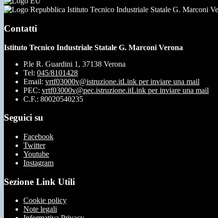
Istituto Tecnico Industriale Statale G. Marconi V
Contatti
Istituto Tecnico Industriale Statale G. Marconi Verona
P.le R. Guardini 1, 37138 Verona
Tel:
045/8101428
Email:
vrtf03000v@istruzione.it
Link per inviare una mail
PEC:
vrtf03000v@pec.istruzione.it
Link per inviare una mail
C.F.: 80020540235
Seguici su
Facebook
Twitter
Youtube
Instagram
Sezione Link Utili
Cookie policy
Note legali
Informativa Privacy