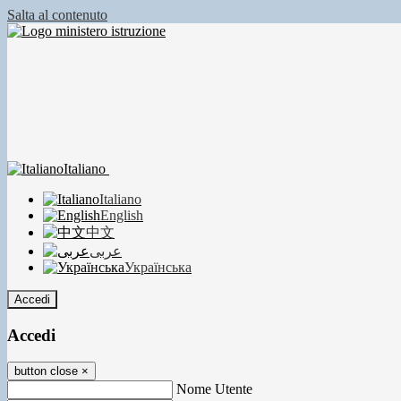
Salta al contenuto
Italiano
Italiano
English
中文
عربى
Українська
Accedi
Accedi
button close
×
Nome Utente