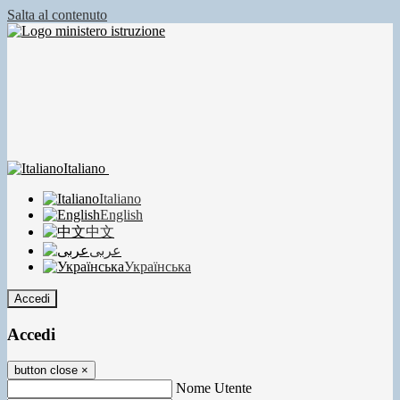
Salta al contenuto
Italiano
Italiano
English
中文
عربى
Українська
Accedi
Accedi
button close
×
Nome Utente