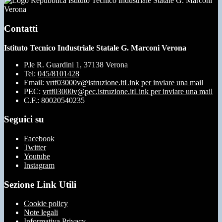
Istituto Tecnico Industriale Statale G. Marconi
Verona
Contatti
Istituto Tecnico Industriale Statale G. Marconi Verona
P.le R. Guardini 1, 37138 Verona
Tel:
045/8101428
Email:
vrtf03000v@istruzione.it
Link per inviare una mail
PEC:
vrtf03000v@pec.istruzione.it
Link per inviare una mail
C.F.: 80020540235
Seguici su
Facebook
Twitter
Youtube
Instagram
Sezione Link Utili
Cookie policy
Note legali
Informativa Privacy