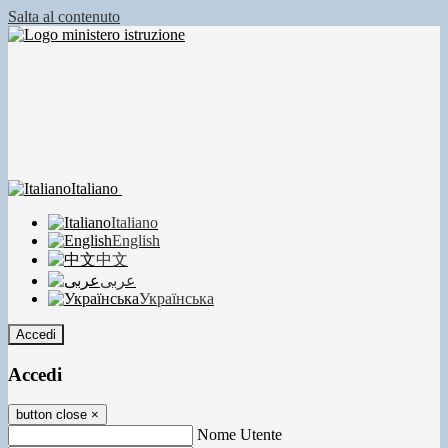
Salta al contenuto
Italiano
Italiano
English
中文
عربى
Українська
Accedi
Accedi
button close
×
Nome Utente