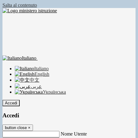
Salta al contenuto
Italiano
Italiano
English
中文
عربى
Українська
Accedi
Accedi
button close
×
Nome Utente