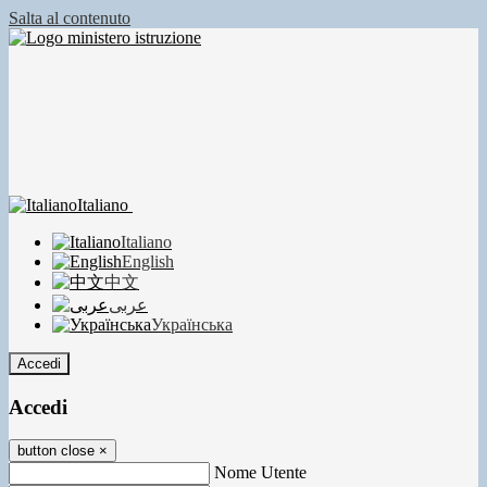
Salta al contenuto
Italiano
Italiano
English
中文
عربى
Українська
Accedi
Accedi
button close
×
Nome Utente