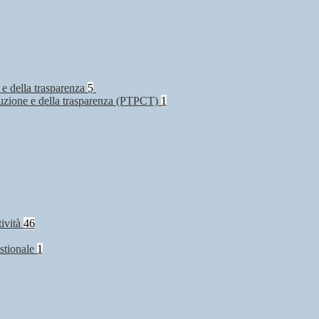
 e della trasparenza
5
rruzione e della trasparenza (PTPCT)
1
tività
46
stionale
1