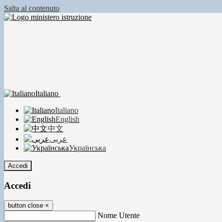
Salta al contenuto
Italiano
Italiano
English
中文
عربى
Українська
Accedi
Accedi
button close
×
Nome Utente