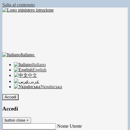
Salta al contenuto
Italiano
Italiano
English
中文
عربى
Українська
Accedi
Accedi
button close
×
Nome Utente