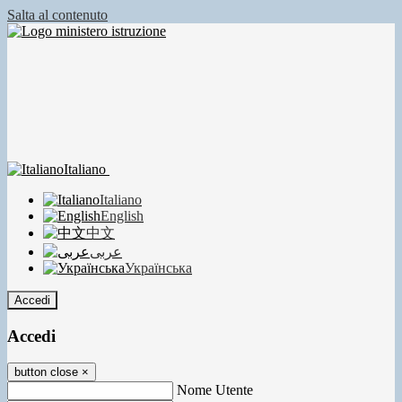
Salta al contenuto
Italiano
Italiano
English
中文
عربى
Українська
Accedi
Accedi
button close
×
Nome Utente