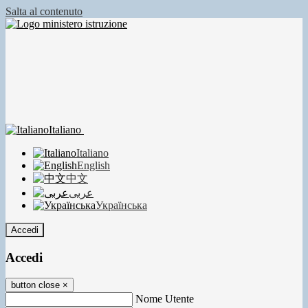
Salta al contenuto
Italiano
Italiano
English
中文
عربى
Українська
Accedi
Accedi
button close
×
Nome Utente