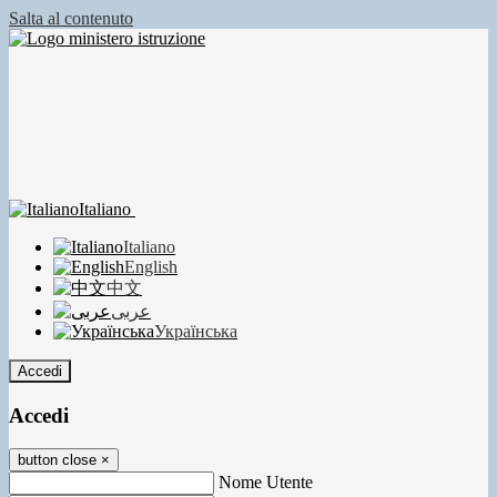
Salta al contenuto
Italiano
Italiano
English
中文
عربى
Українська
Accedi
Accedi
button close
×
Nome Utente