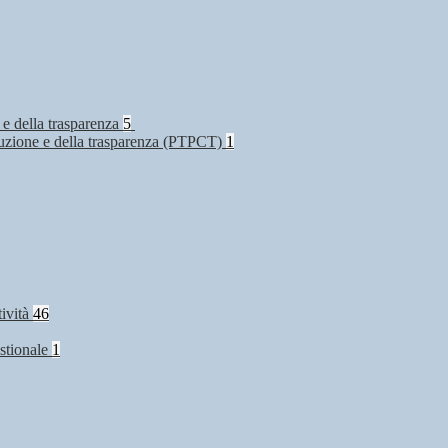
 e della trasparenza
5
rruzione e della trasparenza (PTPCT)
1
tività
46
stionale
1