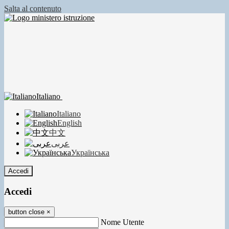
Salta al contenuto
Italiano
Italiano
English
中文
عربى
Українська
Accedi
Accedi
button close
×
Nome Utente