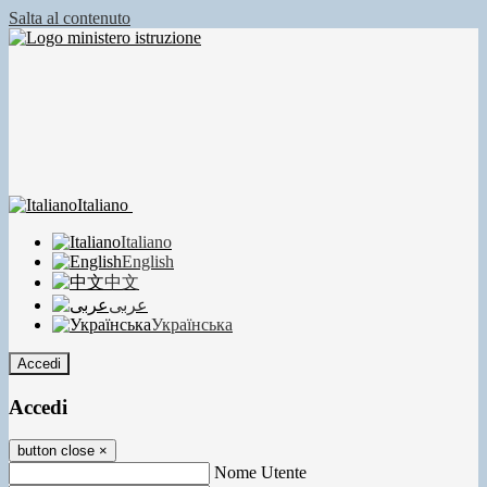
Salta al contenuto
Italiano
Italiano
English
中文
عربى
Українська
Accedi
Accedi
button close
×
Nome Utente