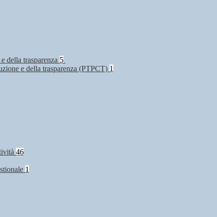
 e della trasparenza
5
rruzione e della trasparenza (PTPCT)
1
tività
46
stionale
1