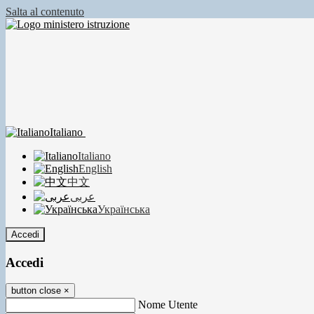
Salta al contenuto
Italiano
Italiano
English
中文
عربى
Українська
Accedi
Accedi
button close
×
Nome Utente