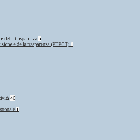
 e della trasparenza
5
rruzione e della trasparenza (PTPCT)
1
tività
46
stionale
1