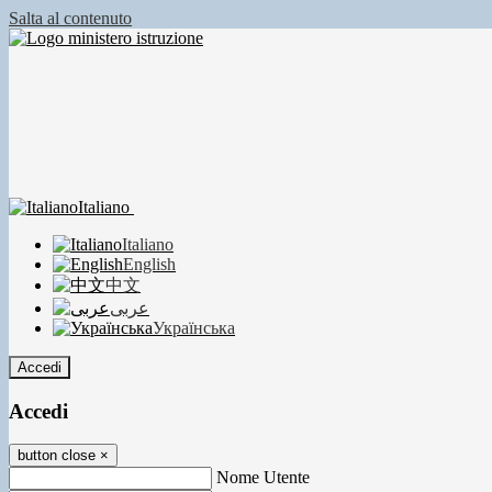
Salta al contenuto
Italiano
Italiano
English
中文
عربى
Українська
Accedi
Accedi
button close
×
Nome Utente