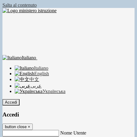
Salta al contenuto
Italiano
Italiano
English
中文
عربى
Українська
Accedi
Accedi
button close
×
Nome Utente