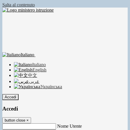
Salta al contenuto
Italiano
Italiano
English
中文
عربى
Українська
Accedi
Accedi
button close
×
Nome Utente