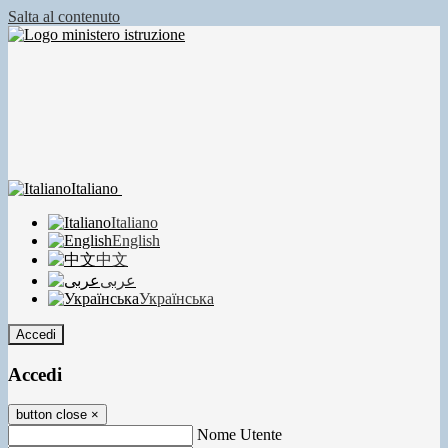
Salta al contenuto
Italiano
Italiano
English
中文
عربى
Українська
Accedi
Accedi
button close
×
Nome Utente