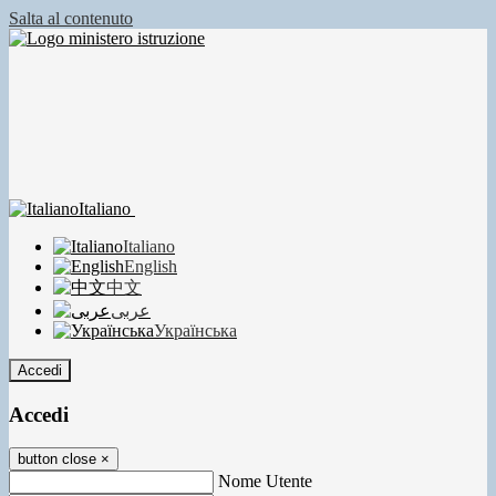
Salta al contenuto
Italiano
Italiano
English
中文
عربى
Українська
Accedi
Accedi
button close
×
Nome Utente