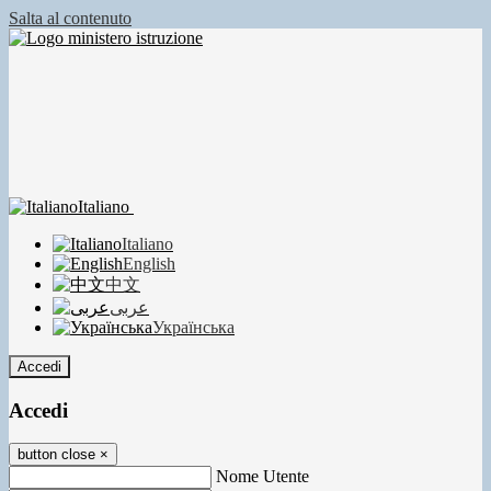
Salta al contenuto
Italiano
Italiano
English
中文
عربى
Українська
Accedi
Accedi
button close
×
Nome Utente