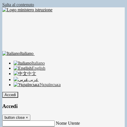
Salta al contenuto
Italiano
Italiano
English
中文
عربى
Українська
Accedi
Accedi
button close
×
Nome Utente