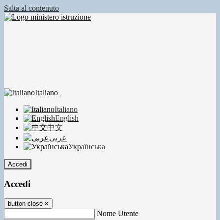
Salta al contenuto
Italiano
Italiano
English
中文
عربى
Українська
Accedi
Accedi
button close
×
Nome Utente