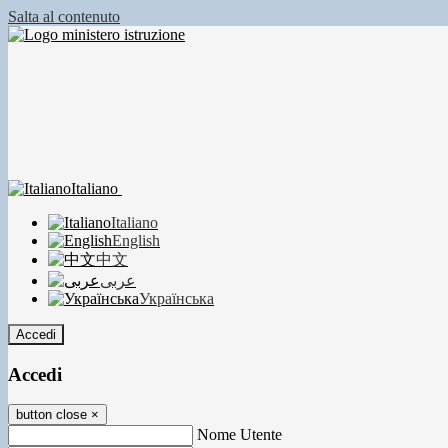
Salta al contenuto
Italiano
Italiano
English
中文
عربى
Українська
Accedi
Accedi
button close
×
Nome Utente