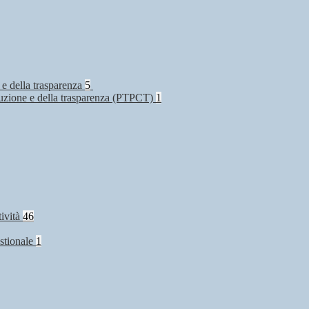
 e della trasparenza
5
rruzione e della trasparenza (PTPCT)
1
tività
46
stionale
1