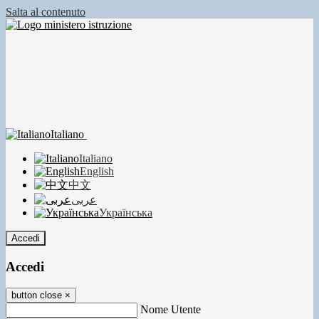
Salta al contenuto
Italiano
Italiano
English
中文
عربى
Українська
Accedi
Accedi
button close
×
Nome Utente