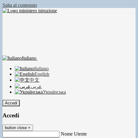
Salta al contenuto
Italiano
Italiano
English
中文
عربى
Українська
Accedi
Accedi
button close
×
Nome Utente