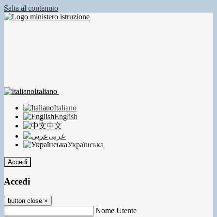
Salta al contenuto
Italiano
Italiano
English
中文
عربى
Українська
Accedi
Accedi
button close
×
Nome Utente