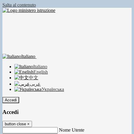
Salta al contenuto
Italiano
Italiano
English
中文
عربى
Українська
Accedi
Accedi
button close
×
Nome Utente