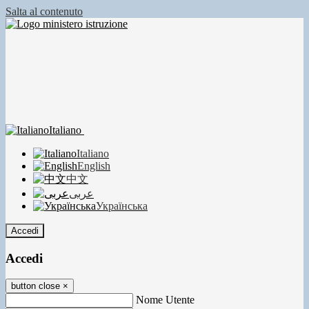
Salta al contenuto
Italiano
Italiano
English
中文
عربى
Українська
Accedi
Accedi
button close
×
Nome Utente