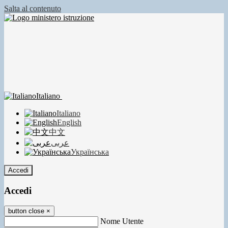
Salta al contenuto
Italiano
Italiano
English
中文
عربى
Українська
Accedi
Accedi
button close
×
Nome Utente